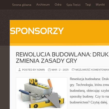
Archiwum
Odra
Tagi
Wyniki
Strona główna
Spis Treści
SPONSORZY
REWOLUCJA BUDOWLANA: DRUK
ZMIENIA ZASADY GRY
POSTED BY ADMIN
MAR - 2 - 2025
MOŻLIWOŚĆ KOMENTOWAN
Rewolucja budowlana: Druk
gry. Technologia, która zre
budowlaną, obiecując szybs
sposoby budowy. Czy to na
budownictwa? Czytaj dalej, 