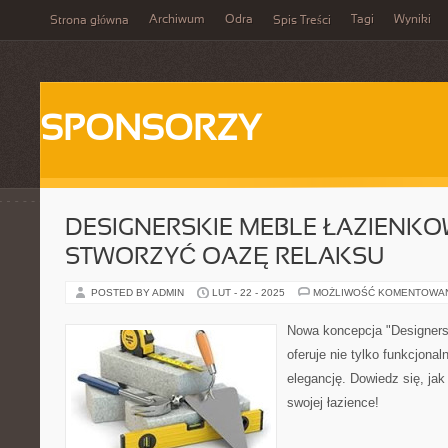
Archiwum
Odra
Tagi
Wyniki
Strona główna
Spis Treści
SPONSORZY
DESIGNERSKIE MEBLE ŁAZIENKOW
STWORZYĆ OAZĘ RELAKSU
POSTED BY ADMIN
LUT - 22 - 2025
MOŻLIWOŚĆ KOMENTOWA
Nowa koncepcja "Designers
oferuje nie tylko funkcjonaln
elegancję. Dowiedz się, ja
swojej łazience!