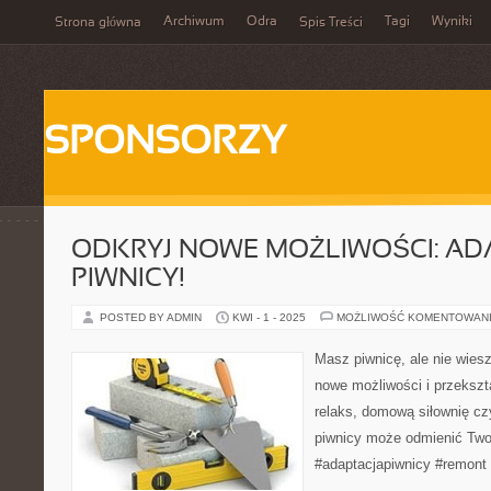
Archiwum
Odra
Tagi
Wyniki
Strona główna
Spis Treści
SPONSORZY
ODKRYJ NOWE MOŻLIWOŚCI: AD
PIWNICY!
POSTED BY ADMIN
KWI - 1 - 2025
MOŻLIWOŚĆ KOMENTOWAN
Masz piwnicę, ale nie wiesz
nowe możliwości i przekszta
relaks, domową siłownię cz
piwnicy może odmienić Two
#adaptacjapiwnicy #remont 