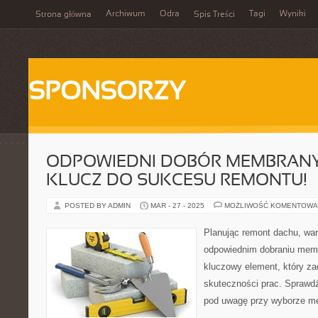
Archiwum
Odra
Tagi
Wyniki
Strona główna
Spis Treści
SPONSORZY
ODPOWIEDNI DOBÓR MEMBRANY
KLUCZ DO SUKCESU REMONTU!
POSTED BY ADMIN
MAR - 27 - 2025
MOŻLIWOŚĆ KOMENTOWA
Planując remont dachu, war
odpowiednim dobraniu mem
kluczowy element, który zad
skuteczności prac. Sprawdź
pod uwagę przy wyborze m