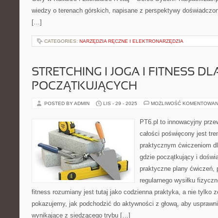
wiedzy o terenach górskich, napisane z perspektywy doświadczon
[…]
CATEGORIES:
NARZĘDZIA RĘCZNE I ELEKTRONARZĘDZIA
STRETCHING I JOGA I FITNESS DL
POCZĄTKUJĄCYCH
POSTED BY ADMIN
LIS - 29 - 2025
MOŻLIWOŚĆ KOMENTOWAN
PT6.pl to innowacyjny przew
całości poświęcony jest tr
praktycznym ćwiczeniom dla
gdzie początkujący i dośw
praktyczne plany ćwiczeń, 
regularnego wysiłku fizyczn
fitness rozumiany jest tutaj jako codzienna praktyka, a nie tylko 
pokazujemy, jak podchodzić do aktywności z głową, aby usprawnić
wynikające z siedzącego trybu […]