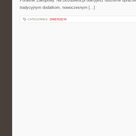
Poradnik Zakupowy. Na DoJubilera.pl odkryjesz obszerne opraco
tradycyjnym dodatkom, nowoczesnym […]
CATEGORIES:
ZWIERZĘTA