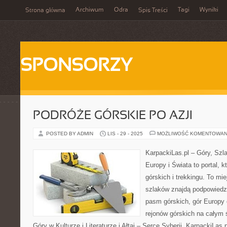
Archiwum
Odra
Tagi
Wyniki
Strona główna
Spis Treści
SPONSORZY
PODRÓŻE GÓRSKIE PO AZJI
POSTED BY ADMIN
LIS - 29 - 2025
MOŻLIWOŚĆ KOMENTOWAN
KarpackiLas.pl – Góry, Szl
Europy i Świata to portal, k
górskich i trekkingu. To mie
szlaków znajdą podpowiedz
pasm górskich, gór Europy 
rejonów górskich na całym 
Góry w Kulturze i Literaturze i Ałtaj – Serce Syberii. KarpackiLas