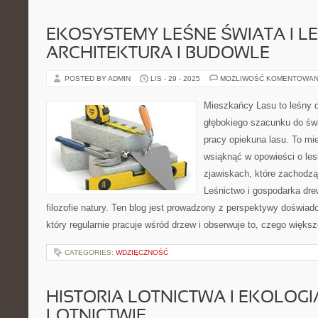
EKOSYSTEMY LEŚNE ŚWIATA I L
ARCHITEKTURA I BUDOWLE
POSTED BY ADMIN
LIS - 29 - 2025
MOŻLIWOŚĆ KOMENTOWAN
Mieszkańcy Lasu to leśny d
głębokiego szacunku do świ
pracy opiekuna lasu. To m
wsiąknąć w opowieści o lesi
zjawiskach, które zachodz
Leśnictwo i gospodarka dr
filozofie natury. Ten blog jest prowadzony z perspektywy doświa
który regularnie pracuje wśród drzew i obserwuje to, czego większ
CATEGORIES:
WDZIĘCZNOŚĆ
HISTORIA LOTNICTWA I EKOLOGI
LOTNICTWIE