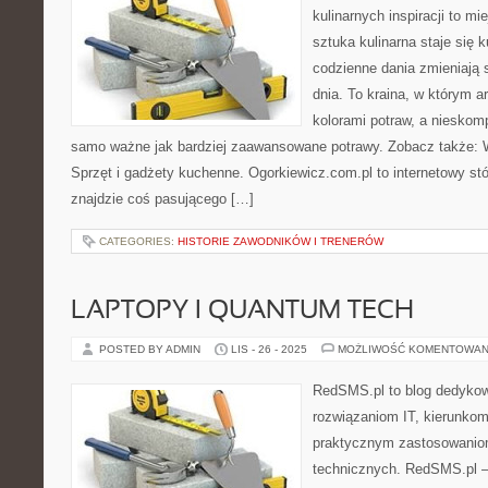
kulinarnych inspiracji to mi
sztuka kulinarna staje się k
codzienne dania zmieniają
dnia. To kraina, w którym a
kolorami potraw, a nieskom
samo ważne jak bardziej zaawansowane potrawy. Zobacz także:
Sprzęt i gadżety kuchenne. Ogorkiewicz.com.pl to internetowy stół
znajdzie coś pasującego […]
CATEGORIES:
HISTORIE ZAWODNIKÓW I TRENERÓW
LAPTOPY I QUANTUM TECH
POSTED BY ADMIN
LIS - 26 - 2025
MOŻLIWOŚĆ KOMENTOWAN
RedSMS.pl to blog dedyko
rozwiązaniom IT, kierunkom
praktycznym zastosowanio
technicznych. RedSMS.pl –