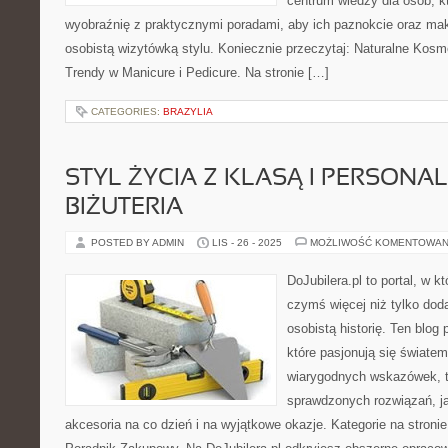
centrum wiedzy dla osób, k
wyobraźnię z praktycznymi poradami, aby ich paznokcie oraz maki
osobistą wizytówką stylu. Koniecznie przeczytaj: Naturalne Kosme
Trendy w Manicure i Pedicure. Na stronie […]
CATEGORIES:
BRAZYLIA
STYL ŻYCIA Z KLASĄ I PERSON
BIŻUTERIA
POSTED BY ADMIN
LIS - 26 - 2025
MOŻLIWOŚĆ KOMENTOWAN
DoJubilera.pl to portal, w k
czymś więcej niż tylko dod
osobistą historię. Ten blog
które pasjonują się światem 
wiarygodnych wskazówek, 
sprawdzonych rozwiązań, j
akcesoria na co dzień i na wyjątkowe okazje. Kategorie na stronie: