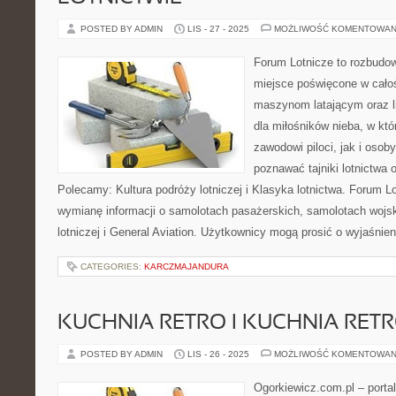
POSTED BY ADMIN
LIS - 27 - 2025
MOŻLIWOŚĆ KOMENTOWAN
Forum Lotnicze to rozbudo
miejsce poświęcone w całośc
maszynom latającym oraz li
dla miłośników nieba, w któ
zawodowi piloci, jak i osob
poznawać tajniki lotnictwa 
Polecamy: Kultura podróży lotniczej i Klasyka lotnictwa. Forum L
wymianę informacji o samolotach pasażerskich, samolotach wojs
lotniczej i General Aviation. Użytkownicy mogą prosić o wyjaśnien
CATEGORIES:
KARCZMAJANDURA
KUCHNIA RETRO I KUCHNIA RET
POSTED BY ADMIN
LIS - 26 - 2025
MOŻLIWOŚĆ KOMENTOWAN
Ogorkiewicz.com.pl – porta