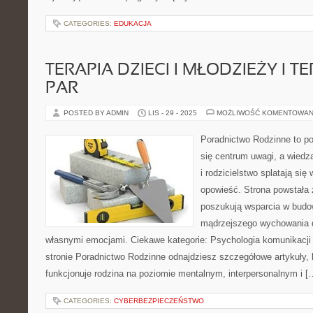
CATEGORIES:
EDUKACJA
TERAPIA DZIECI I MŁODZIEŻY I T
PAR
POSTED BY ADMIN
LIS - 29 - 2025
MOŻLIWOŚĆ KOMENTOWAN
Poradnictwo Rodzinne to por
się centrum uwagi, a wiedza
i rodzicielstwo splatają się
opowieść. Strona powstała 
poszukują wsparcia w budowa
mądrzejszego wychowania d
własnymi emocjami. Ciekawe kategorie: Psychologia komunikacji 
stronie Poradnictwo Rodzinne odnajdziesz szczegółowe artykuły, 
funkcjonuje rodzina na poziomie mentalnym, interpersonalnym i [
CATEGORIES:
CYBERBEZPIECZEŃSTWO