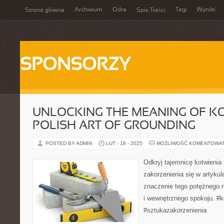
Archiwum
Odra
Tagi
Wyniki
Strona główna
Spis Treści
SPONSORZY
UNLOCKING THE MEANING OF KO
POLISH ART OF GROUNDING
POSTED BY ADMIN
LUT - 18 - 2025
MOŻLIWOŚĆ KOMENTOWA
Odkryj tajemnicę kotwienia 
zakorzenienia się w artyku
znaczenie tego potężnego
i wewnętrznego spokoju. #
#sztukazakorzenienia