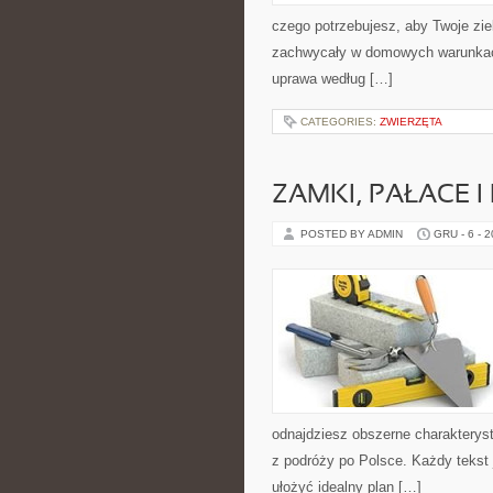
czego potrzebujesz, aby Twoje ziel
zachwycały w domowych warunkach
uprawa według […]
CATEGORIES:
ZWIERZĘTA
ZAMKI, PAŁACE 
POSTED BY ADMIN
GRU - 6 - 
odnajdziesz obszerne charakterysty
z podróży po Polsce. Każdy tekst 
ułożyć idealny plan […]