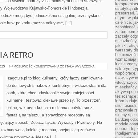
po świecie podróży z najmłodszymi i nieco starszymi
kompromise
my Województwo Kujawsko-Pomorskie i Indonezja.
estetyką i d
przestrzeń.
e podróże mogą być jednocześnie osiągalne, przemyślane i
o tym, w jak
dzielnice, ja
onie krok po kroku można odkrywać, […]
zapobiegać w
za tempem zm
zaczęły odgr
mieszkańcy c
pikniki, akcj
warsztaty dl
NIA RETRO
bezpieczeńst
wzmacniają p
ludzie zaczy
ŚNIADANIA
2025
MOŻLIWOŚĆ KOMENTOWANIA
ZOSTAŁA WYŁĄCZONA
w którym żyj
I
współpracę, 
DANIA
RETRO
rozwiązywać
Izagotuje.pl to blog kulinarny, który łączy zamiłowanie
wtedy szybci
do domowych smaków z konkretnymi wskazówkami dla
mieszkańcy 
aktywną spo
osób, które chcą udoskonalić swoje umiejętności
też rosnące 
kulinarne i testować ciekawe przepisy. To przestrzeń
która buduje
ulic i osiedl
online, w którym kuchnia rodzinna spotyka się z
pracownie rz
sklepy specj
fantazją na talerzu, a sprawdzone receptury są
bardziej od
hęcający sposób. Zobacz także: Wywiady i Przetwory. Na
modele opar
centrum tej 
e rozbudowaną kolekcję receptur, obejmującą zarówno
Inteligentne
kwintne propozycje, idealne […]
aplikacje do