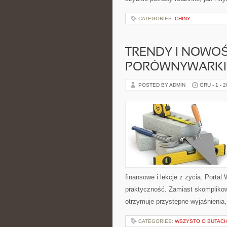
CATEGORIES:
CHINY
TRENDY I NOWOŚ
PORÓWNYWARKI
POSTED BY ADMIN
GRU - 1 - 
finansowe i lekcje z życia. Porta
praktyczność. Zamiast skompliko
otrzymuje przystępne wyjaśnienia,
CATEGORIES:
WSZYSTO O BUTAC