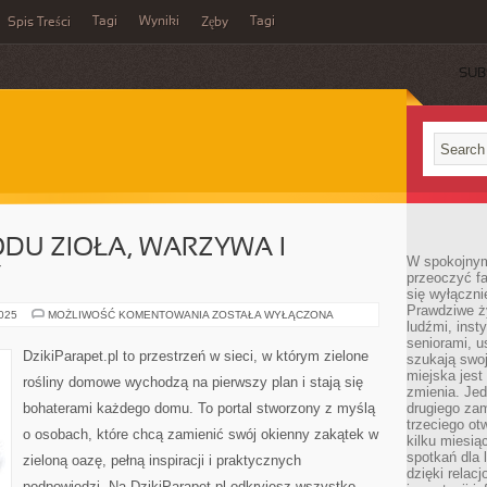
Tagi
Wyniki
Tagi
Spis Treści
Zęby
SUB
ODU ZIOŁA, WARZYWA I
W spokojnym
Y
przeoczyć f
się wyłączni
Prawdziwe ży
PRZEPISY
2025
MOŻLIWOŚĆ KOMENTOWANIA
ZOSTAŁA WYŁĄCZONA
ludźmi, inst
Z
OGRODU
seniorami, u
ZIOŁA,
DzikiParapet.pl to przestrzeń w sieci, w którym zielone
szukają swo
WARZYWA
I
miejska jest
rośliny domowe wychodzą na pierwszy plan i stają się
JADALNE
zmienia. Jed
KWIATY
bohaterami każdego domu. To portal stworzony z myślą
drugiego zam
trzeciego otw
o osobach, które chcą zamienić swój okienny zakątek w
kilku miesi
spotkań dla 
zieloną oazę, pełną inspiracji i praktycznych
dzięki relac
podpowiedzi. Na DzikiParapet.pl odkryjesz wszystko,