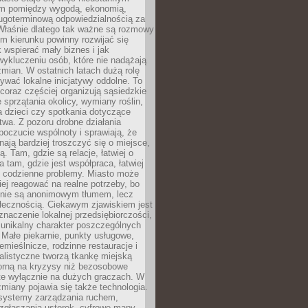
m pomiędzy wygodą, ekonomią,
ługoterminową odpowiedzialnością za
 Właśnie dlatego tak ważne są rozmowy
im kierunku powinny rozwijać się
k wspierać mały biznes i jak
ykluczeniu osób, które nie nadążają
ian. W ostatnich latach dużą rolę
ywać lokalne inicjatywy oddolne. To
oraz częściej organizują sąsiedzkie
e sprzątania okolicy, wymiany roślin,
a dzieci czy spotkania dotyczące
wa. Z pozoru drobne działania
oczucie wspólnoty i sprawiają, że
nają bardziej troszczyć się o miejsce,
ą. Tam, gdzie są relacje, łatwiej o
a tam, gdzie jest współpraca, łatwiej
 codzienne problemy. Miasto może
ej reagować na realne potrzeby, bo
nie są anonimowym tłumem, lecz
łecznością. Ciekawym zjawiskiem jest
znaczenie lokalnej przedsiębiorczości,
 unikalny charakter poszczególnych
i. Małe piekarnie, punkty usługowe,
emieślnicze, rodzinne restauracje i
alistyczne tworzą tkankę miejską
porną na kryzysy niż bezosobowe
te wyłącznie na dużych graczach. W
zmiany pojawia się także technologia.
 systemy zarządzania ruchem,
 zgłaszania usterek, cyfrowe mapy