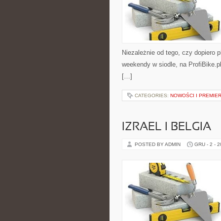
Niezależnie od tego, czy dopiero 
weekendy w siodle, na ProfiBike.p
[…]
CATEGORIES:
NOWOŚCI I PREMIE
IZRAEL I BELGIA
POSTED BY ADMIN
GRU - 2 - 