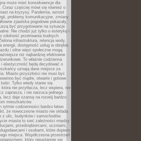
yjna może mieć konsekwencje dla
. Coraz częściej mówi się również o
miast na kryzysy. Pandemia, wzrost
rgii, problemy komunikacyjne, zmiany
ałtowne zjawiska pogodowe pokazały,
uszą być przygotowane na sytuacje
alne. Nie chodzi już tylko o estetykę i
o zdolność przetrwania trudnych
elona infrastruktura, retencja wody,
ła energii, dostępność usług w obrębie
jazdu i silne więzi społeczne mogą
ażniejsze niż najbardziej efektowne
izerunkowe. To właśnie codzienna
 i elastyczność będą decydować o
eszkańcy uznają dane miejsce za
ia. Miasto przyszłości nie musi być
 powinno być mądre, otwarte i gotowe
 ludzi. Tylko wtedy stanie się
 która nie przytłacza, lecz wspiera, nie
cz zaprasza, i nie narzuca jednego
, lecz daje szansę na rozwój bardzo
pom mieszkańców.
 rytmie codzienności bardzo łatwo
akt, że nowoczesne miasto nie składa
e z ulic, budynków i samochodów.
cie miasta to sieć zależności między
ytucjami, przedsiębiorcami, uczniami,
sługodawcami i osobami, które dopiero
jego miejsca. Współczesna przestrzeń
 organizmem, który nieustannie się