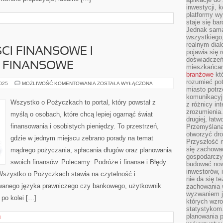
inwestycji, 
platformy wy
staje się ba
Jednak sama
wszystkiego,
realnym dial
CI FINANSOWE I
pojawia się 
doświadczeń 
 FINANSOWE
mieszkańcam
branżowe
któ
rozumieć po
TRENDY
2025
MOŻLIWOŚĆ KOMENTOWANIA
ZOSTAŁA WYŁĄCZONA
I
miasto potrz
NOWOŚCI
komunikacyjn
FINANSOWE
Wszystko o Pożyczkach to portal, który powstał z
z różnicy in
I
PORÓWNYWARKI
zrozumienia.
myślą o osobach, które chcą lepiej ogarnąć świat
FINANSOWE
drugiej, łatw
finansowania i osobistych pieniędzy. To przestrzeń,
Przemyślana
otworzyć dro
gdzie w jednym miejscu zebrano porady na temat
Przyszłość m
się zachowa
mądrego pożyczania, spłacania długów oraz planowania
gospodarczym
swoich finansów. Polecamy: Podróże i finanse i Błędy
budować now
inwestorów, 
l Wszystko o Pożyczkach stawia na czytelność i
nie da się t
wanego języka prawniczego czy bankowego, użytkownik
zachowania 
wyzwaniem j
 po kolei […]
których wzro
statystykom
planowania 
H