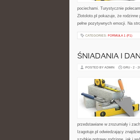
pociechami. Turystycznie poleca
Zlotoloto.pl pokazuje, że rodzinn
pełne pozytywnych emocji. Na str
CATEGORIES:
FORMUŁA 1 (F1)
ŚNIADANIA I DA
POSTED BY ADMIN
GRU - 2 - 
przedstawiane w zrozumiały i zac
Izagotuje.pl odwiedzający znajdzi
szybkie potrawy rodzinne, jak i wy