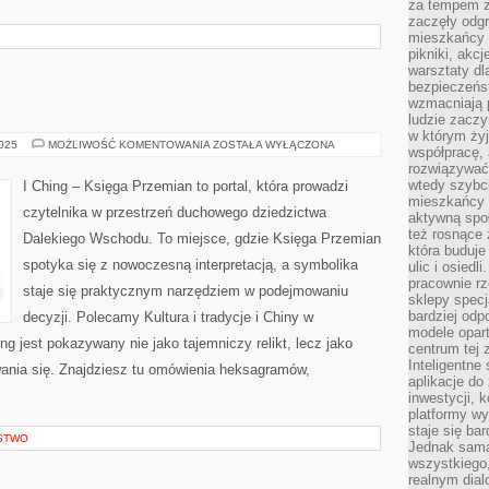
za tempem zm
zaczęły odgr
mieszkańcy c
pikniki, akcj
warsztaty dl
bezpieczeńst
wzmacniają p
ludzie zaczy
w którym żyj
FILOZOFIA
2025
MOŻLIWOŚĆ KOMENTOWANIA
ZOSTAŁA WYŁĄCZONA
współpracę, 
YIJING
rozwiązywać
wtedy szybci
I Ching – Księga Przemian to portal, która prowadzi
mieszkańcy 
czytelnika w przestrzeń duchowego dziedzictwa
aktywną spo
też rosnące 
Dalekiego Wschodu. To miejsce, gdzie Księga Przemian
która buduje
spotyka się z nowoczesną interpretacją, a symbolika
ulic i osiedl
pracownie rz
staje się praktycznym narzędziem w podejmowaniu
sklepy specj
bardziej od
decyzji. Polecamy Kultura i tradycje i Chiny w
modele opar
ing jest pokazywany nie jako tajemniczy relikt, lecz jako
centrum tej 
Inteligentne
ania się. Znajdziesz tu omówienia heksagramów,
aplikacje do
inwestycji, 
platformy wy
staje się ba
STWO
Jednak sama
wszystkiego,
realnym dial