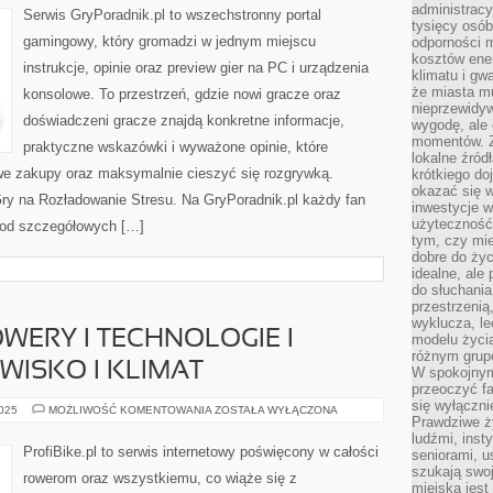
administrac
RYTMICZNE
Serwis GryPoradnik.pl to wszechstronny portal
tysięcy osób
gamingowy, który gromadzi w jednym miejscu
odporności 
kosztów ene
instrukcje, opinie oraz preview gier na PC i urządzenia
klimatu i gw
że miasta m
konsolowe. To przestrzeń, gdzie nowi gracze oraz
nieprzewidyw
doświadczeni gracze znajdą konkretne informacje,
wygodę, ale 
momentów. Zi
praktyczne wskazówki i wyważone opinie, które
lokalne źród
we zakupy oraz maksymalnie cieszyć się rozgrywką.
krótkiego do
okazać się w
ry na Rozładowanie Stresu. Na GryPoradnik.pl każdy fan
inwestycje w
użyteczność
– od szczegółowych […]
tym, czy mi
dobre do życ
idealne, ale
do słuchania
przestrzenią,
wyklucza, le
WERY I TECHNOLOGIE I
modelu życia
różnym gru
ISKO I KLIMAT
W spokojnym
przeoczyć f
się wyłączni
ELEKTRYCZNE
2025
MOŻLIWOŚĆ KOMENTOWANIA
ZOSTAŁA WYŁĄCZONA
Prawdziwe ży
ROWERY
I
ludźmi, inst
TECHNOLOGIE
ProfiBike.pl to serwis internetowy poświęcony w całości
seniorami, u
I
ROWER
szukają swo
rowerom oraz wszystkiemu, co wiąże się z
A
miejska jest