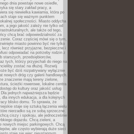
nego dnia powstaje nowe osiedle,
yka się stary zakład pracy, a
iera się niewielka kawiarnia, która po
ącach staje się ważnym punktem
lokalnej społeczności. Miasto oddycha
jom, a jego jakość zależy nie tylko od
frastrukturalnych, ale także od tego,
ńcy chcą brać odpowiedzialność za
zenie. Coraz częściej mówi się o tym,
zwinięte miasto powinno być nie tylko
, lecz również przyjazne, bezpieczne i
Musi odpowiadać na potrzeby rodzin z
b starszych, przedsiębiorców,
az tych, którzy przyjechali do niego na
chcieliby zostać na dłużej. Rozwój
może być dziś rozpatrywany wyłącznie
t nowych dróg czy galerii handlowych.
e znaczenie mają tereny zielone,
ktura, ścieżki rowerowe, lokalne centra
dostęp do kultury oraz jakość usług
 Dla jednych najważniejsza będzie
 dla innych edukacja, a dla kolejnych
acy blisko domu. To sprawia, że
iejskie staje się sztuką łączenia wielu
tóre nierzadko są ze sobą sprzeczne.
hcą ciszy i spokoju, ale jednocześnie
bkiego dojazdu. Chcą zieleni, a
e nowych miejsc parkingowych. Chcą
lepów, ale często wybierają duże sieci
asto staje się więc nieustannym