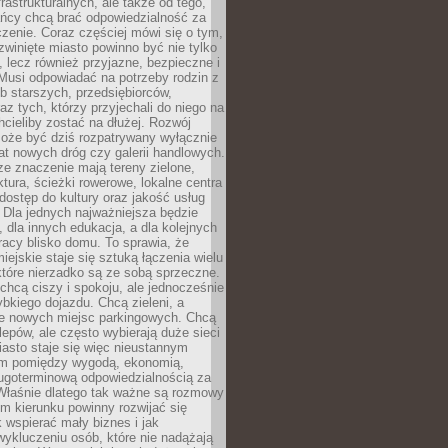
frastrukturalnych, ale także od tego,
ńcy chcą brać odpowiedzialność za
zenie. Coraz częściej mówi się o tym,
zwinięte miasto powinno być nie tylko
, lecz również przyjazne, bezpieczne i
Musi odpowiadać na potrzeby rodzin z
b starszych, przedsiębiorców,
az tych, którzy przyjechali do niego na
chcieliby zostać na dłużej. Rozwój
może być dziś rozpatrywany wyłącznie
t nowych dróg czy galerii handlowych.
e znaczenie mają tereny zielone,
ktura, ścieżki rowerowe, lokalne centra
dostęp do kultury oraz jakość usług
 Dla jednych najważniejsza będzie
 dla innych edukacja, a dla kolejnych
acy blisko domu. To sprawia, że
iejskie staje się sztuką łączenia wielu
tóre nierzadko są ze sobą sprzeczne.
hcą ciszy i spokoju, ale jednocześnie
bkiego dojazdu. Chcą zieleni, a
e nowych miejsc parkingowych. Chcą
lepów, ale często wybierają duże sieci
asto staje się więc nieustannym
m pomiędzy wygodą, ekonomią,
ługoterminową odpowiedzialnością za
 Właśnie dlatego tak ważne są rozmowy
im kierunku powinny rozwijać się
k wspierać mały biznes i jak
ykluczeniu osób, które nie nadążają