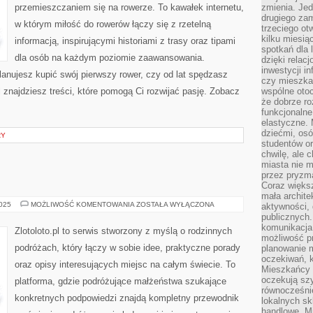
ŚRODOWISKO
przemieszczaniem się na rowerze. To kawałek internetu,
zmienia. Jed
I
KLIMAT
drugiego zam
w którym miłość do rowerów łączy się z rzetelną
trzeciego otw
kilku miesi
informacją, inspirującymi historiami z trasy oraz tipami
spotkań dla 
dla osób na każdym poziomie zaawansowania.
dzięki relac
inwestycji in
planujesz kupić swój pierwszy rower, czy od lat spędzasz
czy mieszka
l znajdziesz treści, które pomogą Ci rozwijać pasję. Zobacz
wspólne otoc
że dobrze ro
funkcjonalne
elastyczne. 
dziećmi, osó
RY
studentów or
chwilę, ale 
miasta nie 
przez pryzma
Coraz większ
mała archite
IZRAEL
2025
MOŻLIWOŚĆ KOMENTOWANIA
ZOSTAŁA WYŁĄCZONA
aktywności, 
I
publicznych.
BELGIA
komunikacja,
Zlotoloto.pl to serwis stworzony z myślą o rodzinnych
możliwość pr
podróżach, który łączy w sobie idee, praktyczne porady
planowanie m
oczekiwań, k
oraz opisy interesujących miejsc na całym świecie. To
Mieszkańcy c
oczekują szy
platforma, gdzie podróżujące małżeństwa szukające
równocześni
konkretnych podpowiedzi znajdą kompletny przewodnik
lokalnych sk
handlowe. Mi