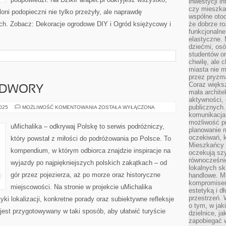
inwestycji in
czy mieszka
oni podopieczni nie tylko przeżyły, ale naprawdę
wspólne otoc
. Zobacz: Dekoracje ogrodowe DIY i Ogród księżycowy i
że dobrze ro
funkcjonalne
elastyczne. 
dziećmi, osó
studentów or
chwilę, ale 
miasta nie 
przez pryzma
Coraz większ
I DWORY
mała archite
aktywności, 
publicznych.
ZAMKI,
2025
MOŻLIWOŚĆ KOMENTOWANIA
ZOSTAŁA WYŁĄCZONA
PAŁACE
komunikacja,
I
możliwość pr
DWORY
uMichalika – odkrywaj Polskę to serwis podróżniczy,
planowanie m
oczekiwań, k
który powstał z miłości do podróżowania po Polsce. To
Mieszkańcy c
kompendium, w którym odbiorca znajdzie inspiracje na
oczekują szy
równocześni
wyjazdy po najpiękniejszych polskich zakątkach – od
lokalnych sk
gór przez pojezierza, aż po morze oraz historyczne
handlowe. Mi
kompromise
miejscowości. Na stronie w projekcie uMichalika
estetyką i d
przestrzeń.
ki lokalizacji, konkretne porady oraz subiektywne refleksje
o tym, w jak
jest przygotowywany w taki sposób, aby ułatwić turyście
dzielnice, ja
zapobiegać w