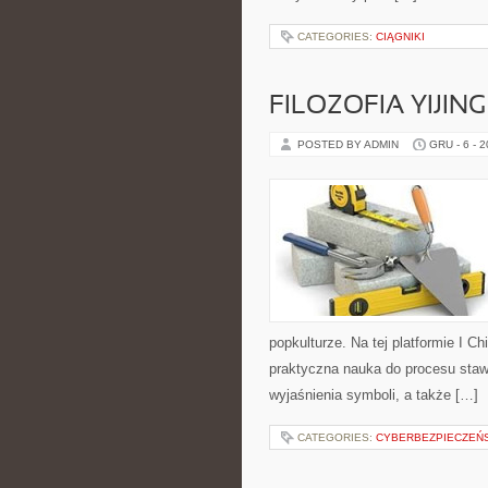
CATEGORIES:
CIĄGNIKI
FILOZOFIA YIJING
POSTED BY ADMIN
GRU - 6 - 
popkulturze. Na tej platformie I Ch
praktyczna nauka do procesu staw
wyjaśnienia symboli, a także […]
CATEGORIES:
CYBERBEZPIECZEŃ