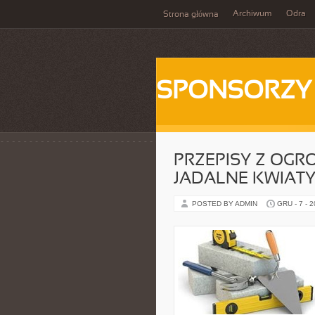
Archiwum
Odra
Strona główna
SPONSORZY
PRZEPISY Z OGR
JADALNE KWIAT
POSTED BY ADMIN
GRU - 7 - 