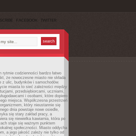
SCRIBE
FACEBOOK
TWITTER
 rytmie codzienności bardzo łatwo
akt, że nowoczesne miasto nie składa
e z ulic, budynków i samochodów.
cie miasta to sieć zależności między
ytucjami, przedsiębiorcami, uczniami,
sługodawcami i osobami, które dopiero
jego miejsca. Współczesna przestrzeń
 organizmem, który nieustannie się
nego dnia powstaje nowe osiedle,
yka się stary zakład pracy, a
iera się niewielka kawiarnia, która po
ącach staje się ważnym punktem
lokalnej społeczności. Miasto oddycha
jom, a jego jakość zależy nie tylko od