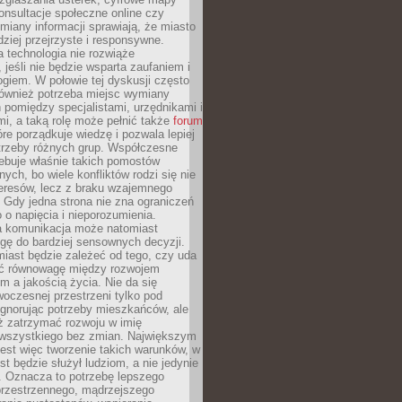
konsultacje społeczne online czy
miany informacji sprawiają, że miasto
rdziej przejrzyste i responsywne.
 technologia nie rozwiąże
 jeśli nie będzie wsparta zaufaniem i
ogiem. W połowie tej dyskusji często
również potrzeba miejsc wymiany
pomiędzy specjalistami, urzędnikami i
i, a taką rolę może pełnić także
forum
re porządkuje wiedzę i pozwala lepiej
trzeby różnych grup. Współczesne
ebuje właśnie takich pomostów
ych, bo wiele konfliktów rodzi się nie
teresów, lecz z braku wzajemnego
 Gdy jedna strona nie zna ograniczeń
o o napięcia i nieporozumienia.
 komunikacja może natomiast
gę do bardziej sensownych decyzji.
iast będzie zależeć od tego, czy uda
ć równowagę między rozwojem
 a jakością życia. Nie da się
oczesnej przestrzeni tylko pod
ignorując potrzeby mieszkańców, ale
eż zatrzymać rozwoju w imię
wszystkiego bez zmian. Największym
est więc tworzenie takich warunków, w
st będzie służył ludziom, a nie jedynie
. Oznacza to potrzebę lepszego
przestrzennego, mądrzejszego