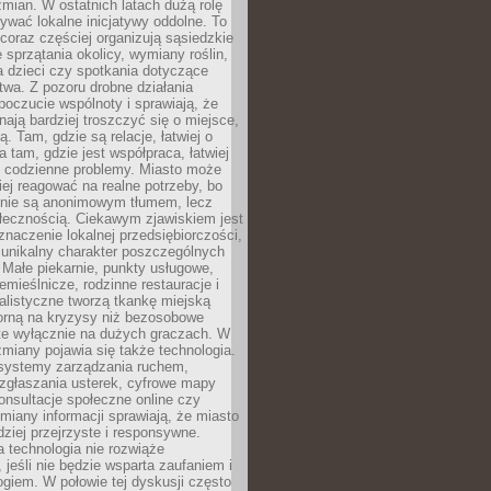
ian. W ostatnich latach dużą rolę
ywać lokalne inicjatywy oddolne. To
oraz częściej organizują sąsiedzkie
e sprzątania okolicy, wymiany roślin,
a dzieci czy spotkania dotyczące
wa. Z pozoru drobne działania
oczucie wspólnoty i sprawiają, że
nają bardziej troszczyć się o miejsce,
ą. Tam, gdzie są relacje, łatwiej o
a tam, gdzie jest współpraca, łatwiej
 codzienne problemy. Miasto może
ej reagować na realne potrzeby, bo
nie są anonimowym tłumem, lecz
łecznością. Ciekawym zjawiskiem jest
znaczenie lokalnej przedsiębiorczości,
 unikalny charakter poszczególnych
i. Małe piekarnie, punkty usługowe,
emieślnicze, rodzinne restauracje i
alistyczne tworzą tkankę miejską
porną na kryzysy niż bezosobowe
te wyłącznie na dużych graczach. W
zmiany pojawia się także technologia.
 systemy zarządzania ruchem,
 zgłaszania usterek, cyfrowe mapy
konsultacje społeczne online czy
miany informacji sprawiają, że miasto
rdziej przejrzyste i responsywne.
 technologia nie rozwiąże
 jeśli nie będzie wsparta zaufaniem i
ogiem. W połowie tej dyskusji często