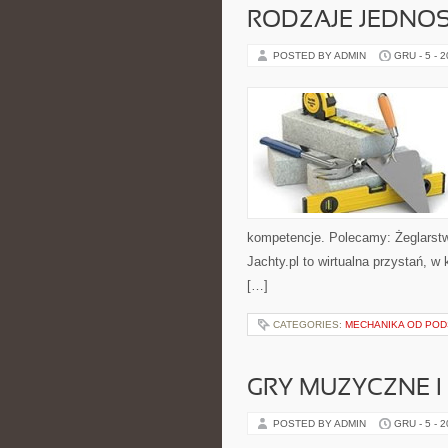
RODZAJE JEDNO
POSTED BY ADMIN
GRU - 5 - 
kompetencje. Polecamy: Żeglarstw
Jachty.pl to wirtualna przystań, w
[…]
CATEGORIES:
MECHANIKA OD PO
GRY MUZYCZNE I
POSTED BY ADMIN
GRU - 5 - 