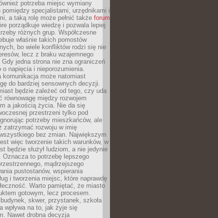
również potrzeba miejsc wymiany
pomiędzy specjalistami, urzędnikami i
i, a taką rolę może pełnić także
forum
re porządkuje wiedzę i pozwala lepiej
trzeby różnych grup. Współczesne
ebuje właśnie takich pomostów
ych, bo wiele konfliktów rodzi się nie
teresów, lecz z braku wzajemnego
 Gdy jedna strona nie zna ograniczeń
o o napięcia i nieporozumienia.
 komunikacja może natomiast
gę do bardziej sensownych decyzji.
iast będzie zależeć od tego, czy uda
ć równowagę między rozwojem
 a jakością życia. Nie da się
oczesnej przestrzeni tylko pod
ignorując potrzeby mieszkańców, ale
eż zatrzymać rozwoju w imię
wszystkiego bez zmian. Największym
est więc tworzenie takich warunków, w
st będzie służył ludziom, a nie jedynie
. Oznacza to potrzebę lepszego
przestrzennego, mądrzejszego
ania pustostanów, wspierania
ług i tworzenia miejsc, które naprawdę
ołeczność. Warto pamiętać, że miasto
oduktem gotowym, lecz procesem.
budynek, skwer, przystanek, szkoła
a wpływa na to, jak żyje się
. Nawet drobna decyzja