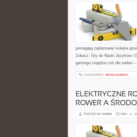
pomagają zaplanować kolejne gro
Zobacz: Gry do Nauki Języków i G
gamingu znajdzie coś dla siebie 
CATEGORIES:
MODA DAMSKA
ELEKTRYCZNE RO
ROWER A ŚRODOW
POSTED BY ADMIN
GRU - 2 - 