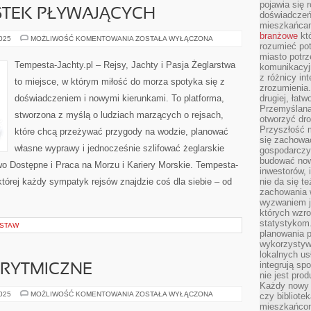
pojawia się 
STEK PŁYWAJĄCYCH
doświadczeń 
mieszkańcam
branżowe
któ
RODZAJE
2025
MOŻLIWOŚĆ KOMENTOWANIA
ZOSTAŁA WYŁĄCZONA
rozumieć po
JEDNOSTEK
PŁYWAJĄCYCH
miasto potrz
Tempesta-Jachty.pl – Rejsy, Jachty i Pasja Żeglarstwa
komunikacyjn
z różnicy in
to miejsce, w którym miłość do morza spotyka się z
zrozumienia.
doświadczeniem i nowymi kierunkami. To platforma,
drugiej, łatw
Przemyślana
stworzona z myślą o ludziach marzących o rejsach,
otworzyć dro
Przyszłość m
które chcą przeżywać przygody na wodzie, planować
się zachowa
własne wyprawy i jednocześnie szlifować żeglarskie
gospodarczym
budować now
o Dostępne i Praca na Morzu i Kariery Morskie. Tempesta-
inwestorów, 
 której każdy sympatyk rejsów znajdzie coś dla siebie – od
nie da się t
zachowania 
wyzwaniem j
których wzro
statystykom
DSTAW
planowania 
wykorzystyw
lokalnych us
integrują sp
 RYTMICZNE
nie jest pr
Każdy nowy 
GRY
2025
MOŻLIWOŚĆ KOMENTOWANIA
ZOSTAŁA WYŁĄCZONA
czy bibliotek
MUZYCZNE
mieszkańcom
I