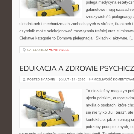
polega medycyna estetyczna
gabinetowe mają uzasadnien
rzeczywistość pielęgnacyjn
składnikach i mechanizmach zachodzących w skórze, tkankach i 
czytelnik może selekcjonować rozwiązania trafniej oraz eliminow
Ciekawe kategorie to Domowa pielęgnacja i Składniki aktywne. […
CATEGORIES:
MONTRAVELS
EDUKACJA A ZDROWIE PSYCHIC
POSTED BY ADMIN
LUT - 14 - 2026
MOŻLIWOŚĆ KOMENTOWA
To niezależny magazyn poś
ujęciu polskim, europejski
myślą o osobach, które chc
się nie tylko „tu i teraz”, 
kontekście: jak zmieniają s
potrzeby podopiecznych, oc
wyzwania edukatorów oraz priorytety instytucji. To miejsce stworz