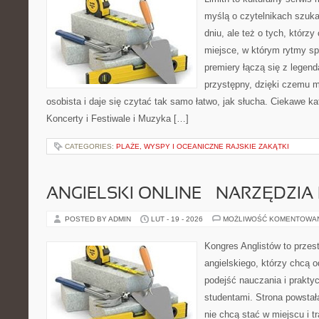
myślą o czytelnikach szuk
dniu, ale też o tych, którz
miejsce, w którym rytmy spo
premiery łączą się z legen
przystępny, dzięki czemu mu
osobista i daje się czytać tak samo łatwo, jak słucha. Ciekawe kat
Koncerty i Festiwale i Muzyka […]
CATEGORIES:
PLAŻE, WYSPY I OCEANICZNE RAJSKIE ZAKĄTKI
ANGIELSKI ONLINE – NARZĘDZIA 
POSTED BY ADMIN
LUT - 19 - 2026
MOŻLIWOŚĆ KOMENTOWA
Kongres Anglistów to przest
angielskiego, którzy chcą 
podejść nauczania i prakty
studentami. Strona powstał
nie chcą stać w miejscu i t