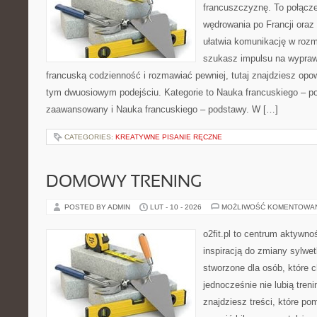
francuszczyznę. To połącz
wędrowania po Francji oraz 
ułatwia komunikację w rozm
szukasz impulsu na wypraw
francuską codzienność i rozmawiać pewniej, tutaj znajdziesz op
tym dwuosiowym podejściu. Kategorie to Nauka francuskiego – po
zaawansowany i Nauka francuskiego – podstawy. W […]
CATEGORIES:
KREATYWNE PISANIE RĘCZNE
DOMOWY TRENING
POSTED BY ADMIN
LUT - 10 - 2026
MOŻLIWOŚĆ KOMENTOWA
o2fit.pl to centrum aktywno
inspiracją do zmiany sylwetk
stworzone dla osób, które c
jednocześnie nie lubią treni
znajdziesz treści, które po