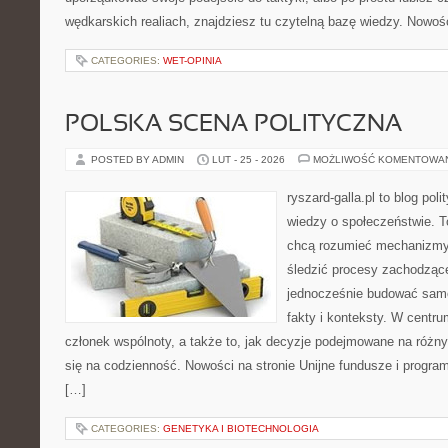
wędkarskich realiach, znajdziesz tu czytelną bazę wiedzy. Nowośc
CATEGORIES:
WET-OPINIA
POLSKA SCENA POLITYCZNA
POSTED BY ADMIN
LUT - 25 - 2026
MOŻLIWOŚĆ KOMENTOWA
ryszard-galla.pl to blog pol
wiedzy o społeczeństwie. To
chcą rozumieć mechanizmy 
śledzić procesy zachodzące
jednocześnie budować samo
fakty i konteksty. W centru
członek wspólnoty, a także to, jak decyzje podejmowane na różn
się na codzienność. Nowości na stronie Unijne fundusze i programy
[…]
CATEGORIES:
GENETYKA I BIOTECHNOLOGIA