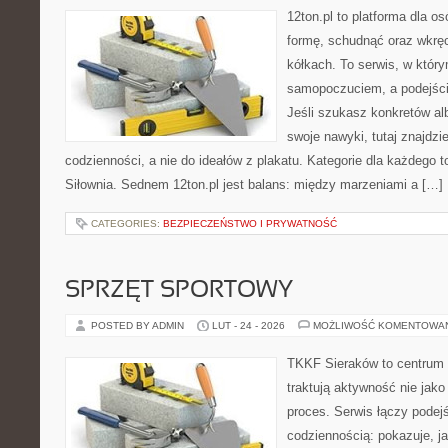
12ton.pl to platforma dla o
formę, schudnąć oraz wkręc
kółkach. To serwis, w który
samopoczuciem, a podejście
Jeśli szukasz konkretów a
swoje nawyki, tutaj znajd
codzienności, a nie do ideałów z plakatu. Kategorie dla każdego t
Siłownia. Sednem 12ton.pl jest balans: między marzeniami a […]
CATEGORIES:
BEZPIECZEŃSTWO I PRYWATNOŚĆ
SPRZĘT SPORTOWY
POSTED BY ADMIN
LUT - 24 - 2026
MOŻLIWOŚĆ KOMENTOWA
TKKF Sieraków to centrum w
traktują aktywność nie jako
proces. Serwis łączy podej
codziennością: pokazuje, j