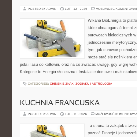
POSTED BY ADMIN
LUT - 12 - 2026
MOŻLIWOŚĆ KOMENTOWA
Wikana BioEnergia to platf
które chcą ogarnąć temat zie
surowcach biologicznych w 
jednocześnie merytoryczny.
tym, jak surowce pochodzen
może stać się nośnikiem en
pola i lasu do kotłowni, oraz na co zwracać uwagę, gdy w grę wc
Kategorie to Energia słoneczna i Instalacje domowe i małoskalow
CATEGORIES:
CHIŃSKIE ZNAKI ZODIAKU I ASTROLOGIA
KUCHNIA FRANCUSKA
POSTED BY ADMIN
LUT - 11 - 2026
MOŻLIWOŚĆ KOMENTOWA
Ta strona to zakątek stworz
poznać Francję i jednocześ