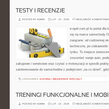
TESTY I RECENZJE
POSTED BY ADMIN
LUT - 25 - 2026
MOŻLIWOŚĆ KOMENTOWA
e-opel.com.pl to portal dla 
się na marce samochody Op
związane: od codziennej eks
techniczne, po ciekawostki
rynku. To miejsce stworzone
zrozumieć swoje auto, pode
zakupowe i serwisowe oraz czytać o motoryzacji w sposób prakty
zainteresowanie do samochodów z podejściem „na co dzień”, gdzie 
CATEGORIES:
KUCHNIA I WĘGIERSKIE SPECJAŁY
TRENINGI FUNKCJONALNE I MOB
POSTED BY ADMIN
LUT - 24 - 2026
MOŻLIWOŚĆ KOMENTOWA