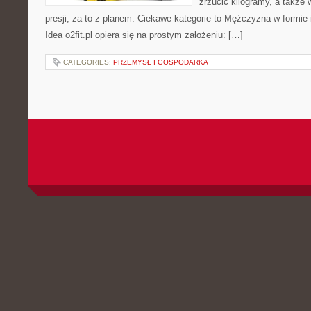
zrzucić kilogramy, a także
presji, za to z planem. Ciekawe kategorie to Mężczyzna w formie 
Idea o2fit.pl opiera się na prostym założeniu: […]
CATEGORIES:
PRZEMYSŁ I GOSPODARKA