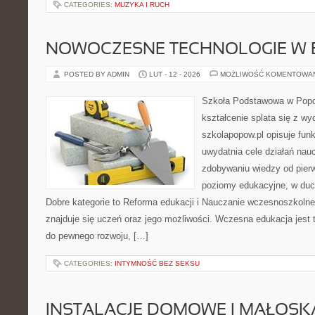
CATEGORIES:
MUZYKA I RUCH
NOWOCZESNE TECHNOLOGIE W 
POSTED BY ADMIN
LUT - 12 - 2026
MOŻLIWOŚĆ KOMENTOWA
Szkoła Podstawowa w Popow
kształcenie splata się z w
szkolapopow.pl opisuje fun
uwydatnia cele działań naucz
zdobywaniu wiedzy od pierw
poziomy edukacyjne, w duch
Dobre kategorie to Reforma edukacji i Nauczanie wczesnoszkoln
znajduje się uczeń oraz jego możliwości. Wczesna edukacja jest
do pewnego rozwoju, […]
CATEGORIES:
INTYMNOŚĆ BEZ SEKSU
INSTALACJE DOMOWE I MAŁOS