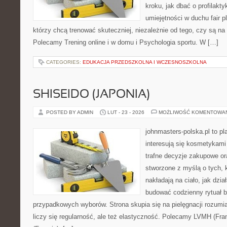
kroku, jak dbać o profilakty
umiejętności w duchu fair pl
którzy chcą trenować skuteczniej, niezależnie od tego, czy są na 
Polecamy Trening online i w domu i Psychologia sportu. W […]
CATEGORIES:
EDUKACJA PRZEDSZKOLNA I WCZESNOSZKOLNA
SHISEIDO (JAPONIA)
POSTED BY ADMIN
LUT - 23 - 2026
MOŻLIWOŚĆ KOMENTOWA
johnmasters-polska.pl to pl
interesują się kosmetykami
trafne decyzje zakupowe or
stworzone z myślą o tych, k
nakładają na ciało, jak dzia
budować codzienny rytuał 
przypadkowych wyborów. Strona skupia się na pielęgnacji rozumia
liczy się regularność, ale też elastyczność. Polecamy LVMH (Fran