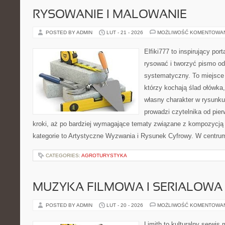
RYSOWANIE I MALOWANIE
POSTED BY ADMIN
LUT - 21 - 2026
MOŻLIWOŚĆ KOMENTOWA
Elfiki777 to inspirujący por
rysować i tworzyć pismo o
systematyczny. To miejsce 
którzy kochają ślad ołówka
własny charakter w rysunku
prowadzi czytelnika od pie
kroki, aż po bardziej wymagające tematy związane z kompozycją
kategorie to Artystyczne Wyzwania i Rysunek Cyfrowy. W centrum 
CATEGORIES:
AGROTURYSTYKA
MUZYKA FILMOWA I SERIALOWA
POSTED BY ADMIN
LUT - 20 - 2026
MOŻLIWOŚĆ KOMENTOWA
Limith to kulturalny serwis