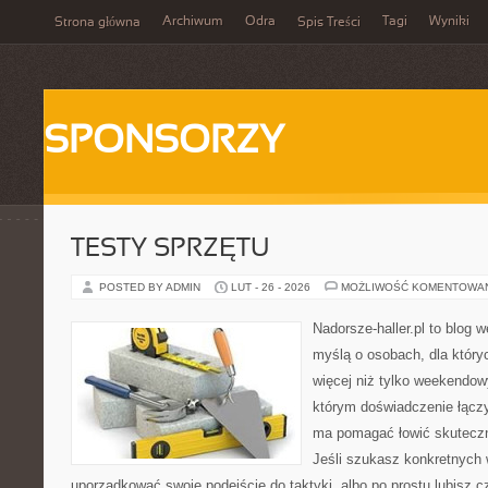
Archiwum
Odra
Tagi
Wyniki
Strona główna
Spis Treści
SPONSORZY
TESTY SPRZĘTU
POSTED BY ADMIN
LUT - 26 - 2026
MOŻLIWOŚĆ KOMENTOWA
Nadorsze-haller.pl to blog w
myślą o osobach, dla któr
więcej niż tylko weekendo
którym doświadczenie łączy
ma pomagać łowić skuteczni
Jeśli szukasz konkretnych
uporządkować swoje podejście do taktyki, albo po prostu lubisz c