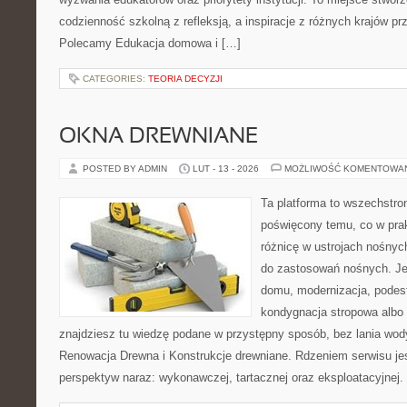
codzienność szkolną z refleksją, a inspiracje z różnych krajów pr
Polecamy Edukacja domowa i […]
CATEGORIES:
TEORIA DECYZJI
OKNA DREWNIANE
POSTED BY ADMIN
LUT - 13 - 2026
MOŻLIWOŚĆ KOMENTOWA
Ta platforma to wszechstro
poświęcony temu, co w prak
różnicę w ustrojach nośnyc
do zastosowań nośnych. Jeż
domu, modernizacja, podest
kondygnacja stropowa albo
znajdziesz tu wiedzę podane w przystępny sposób, bez lania wod
Renowacja Drewna i Konstrukcje drewniane. Rdzeniem serwisu jes
perspektyw naraz: wykonawczej, tartacznej oraz eksploatacyjnej. 