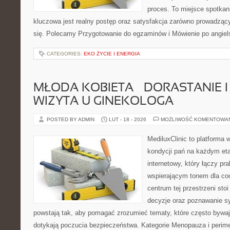
proces. To miejsce spotkania
kluczowa jest realny postęp oraz satysfakcja zarówno prowadzący
się. Polecamy Przygotowanie do egzaminów i Mówienie po angiels
CATEGORIES:
EKO ŻYCIE I ENERGIA
MŁODA KOBIETA – DORASTANIE I
WIZYTA U GINEKOLOGA
POSTED BY ADMIN
LUT - 18 - 2026
MOŻLIWOŚĆ KOMENTOWA
MediluxClinic to platforma 
kondycji pań na każdym etap
internetowy, który łączy pr
wspierającym tonem dla co
centrum tej przestrzeni sto
decyzje oraz poznawanie s
powstają tak, aby pomagać zrozumieć tematy, które często bywaj
dotykają poczucia bezpieczeństwa. Kategorie Menopauza i perim