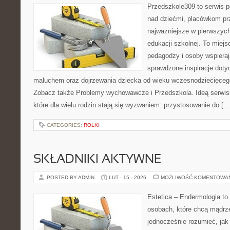
Przedszkole309 to serwis 
nad dziećmi, placówkom pr
najważniejsze w pierwszych
edukacji szkolnej. To miejs
pedagodzy i osoby wspieraj
sprawdzone inspiracje doty
maluchem oraz dojrzewania dziecka od wieku wczesnodziecięcego
Zobacz także Problemy wychowawcze i Przedszkola. Ideą serwisu
które dla wielu rodzin stają się wyzwaniem: przystosowanie do […
CATEGORIES:
ROLKI
SKŁADNIKI AKTYWNE
POSTED BY ADMIN
LUT - 15 - 2026
MOŻLIWOŚĆ KOMENTOWA
Estetica – Endermologia to 
osobach, które chcą mądrze
jednocześnie rozumieć, jak