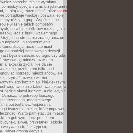
również potrzeba miejsc wymiany
pomiędzy specjalistami, urzędnikami i
i, a taką rolę może pełnić także
forum
re porządkuje wiedzę i pozwala lepiej
trzeby różnych grup. Współczesne
ebuje właśnie takich pomostów
ych, bo wiele konfliktów rodzi się nie
teresów, lecz z braku wzajemnego
 Gdy jedna strona nie zna ograniczeń
o o napięcia i nieporozumienia.
 komunikacja może natomiast
gę do bardziej sensownych decyzji.
iast będzie zależeć od tego, czy uda
ć równowagę między rozwojem
 a jakością życia. Nie da się
oczesnej przestrzeni tylko pod
ignorując potrzeby mieszkańców, ale
eż zatrzymać rozwoju w imię
wszystkiego bez zmian. Największym
est więc tworzenie takich warunków, w
st będzie służył ludziom, a nie jedynie
. Oznacza to potrzebę lepszego
przestrzennego, mądrzejszego
ania pustostanów, wspierania
ług i tworzenia miejsc, które naprawdę
ołeczność. Warto pamiętać, że miasto
oduktem gotowym, lecz procesem.
budynek, skwer, przystanek, szkoła
a wpływa na to, jak żyje się
. Nawet drobna decyzja