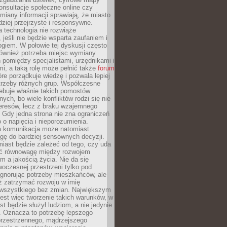
konsultacje społeczne online czy
miany informacji sprawiają, że miasto
rdziej przejrzyste i responsywne.
 technologia nie rozwiąże
 jeśli nie będzie wsparta zaufaniem i
ogiem. W połowie tej dyskusji często
również potrzeba miejsc wymiany
pomiędzy specjalistami, urzędnikami i
i, a taką rolę może pełnić także
forum
re porządkuje wiedzę i pozwala lepiej
trzeby różnych grup. Współczesne
ebuje właśnie takich pomostów
ych, bo wiele konfliktów rodzi się nie
teresów, lecz z braku wzajemnego
 Gdy jedna strona nie zna ograniczeń
o o napięcia i nieporozumienia.
 komunikacja może natomiast
gę do bardziej sensownych decyzji.
iast będzie zależeć od tego, czy uda
ć równowagę między rozwojem
 a jakością życia. Nie da się
oczesnej przestrzeni tylko pod
ignorując potrzeby mieszkańców, ale
eż zatrzymać rozwoju w imię
wszystkiego bez zmian. Największym
est więc tworzenie takich warunków, w
st będzie służył ludziom, a nie jedynie
. Oznacza to potrzebę lepszego
przestrzennego, mądrzejszego