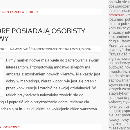
pojawia się 
doświadczeń 
mieszkańcam
 PRZEDSZKOLA I SZKOŁY
branżowe
któ
rozumieć po
miasto potrz
komunikacyjn
ÓRE POSIADAJĄ OSOBISTY
z różnicy in
zrozumienia.
WY
drugiej, łatw
Przemyślana
KILKA
 2025
MOŻLIWOŚĆ KOMENTOWANIA
ZOSTAŁA WYŁĄCZONA
otworzyć dro
OSÓB,
Przyszłość m
KTÓRE
się zachowa
POSIADAJĄ
Firmy marketingowe mają wiele do zaoferowania swoim
OSOBISTY
gospodarczym
OBIEKT
interesantom. Przygotowują mnóstwo sklepów ma
budować now
HANDLOWY
inwestorów, 
ambaras z uzyskaniem nowych klientów. Nie każdy jest
nie da się t
zachowania 
dobry w marketingu, nieraz kłopotliwie jest się przebić
wyzwaniem j
przez konkurencję i zarobić na swojej działalności. W
których wzro
statystykom
takich przypadkach należałoby zwrócić się do
planowania 
ngu i poprosić ich o przyrządzanie dobrej reklamy dla
wykorzystyw
lokalnych us
iadczają m.in. usługi jakimi są wyklejanie okien warszawa.
integrują sp
nie jest pr
Każdy nowy 
czy bibliotek
 LOTNICTWIE
mieszkańcom