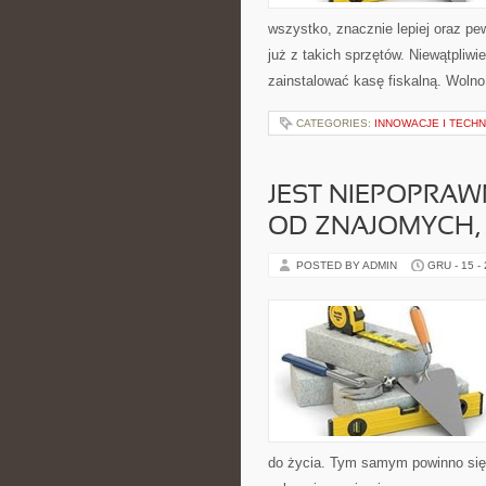
wszystko, znacznie lepiej oraz pew
już z takich sprzętów. Niewątpliw
zainstalować kasę fiskalną. Wolno
CATEGORIES:
INNOWACJE I TECH
JEST NIEPOPRAW
OD ZNAJOMYCH, 
POSTED BY ADMIN
GRU - 15 -
do życia. Tym samym powinno si