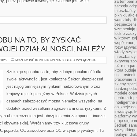
ły, przez poprawne inwestycje. Obecnie jest wiele
za tempem zm
zaczęły odgr
mieszkańcy c
pikniki, akcj
warsztaty dl
bezpieczeńst
wzmacniają p
ludzie zaczy
w którym żyj
BU NA TO, BY ZYSKAĆ
współpracę, 
rozwiązywać
OJEJ DZIAŁALNOŚCI, NALEŻY
wtedy szybci
mieszkańcy 
SZUKAJĄC
 2025
MOŻLIWOŚĆ KOMENTOWANIA
ZOSTAŁA WYŁĄCZONA
aktywną spo
SPOSOBU
też rosnące 
NA
która buduje
TO,
Szukając sposobu na to, aby zdobyć popularność dla
BY
ulic i osiedl
ZYSKAĆ
swojej aktywności, jest konieczne Sektor ubezpieczeń
pracownie rz
ROZGŁOS
DLA
sklepy specj
jest najogromniejszym rynkiem nadzorowanym przez
SWOJEJ
bardziej od
DZIAŁALNOŚCI,
modele opar
krajowy rejestr pieniężny w Polsce. W dzisiejszych
NALEŻY
centrum tej 
czasach zabezpieczyć można niemalże wszystko, na
Inteligentne
aplikacje do
dodatek przed wszelkimi zagrożeniami oraz ryzykami. Z
inwestycji, 
nym ubezpieczeniem jest ubezpieczenia zakopane – inaczej
platformy wy
staje się ba
ci obywatelskiej. Wyróżniamy trzy kluczowe grupy
Jednak sama
wszystkiego,
OC pojazdu, OC zawodowe oraz OC w życiu prywatnym. Tu
realnym dial