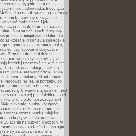
m pomiędzy wygodą, ekonomią,
ługoterminową odpowiedzialnością za
 Właśnie dlatego tak ważne są rozmowy
im kierunku powinny rozwijać się
k wspierać mały biznes i jak
ykluczeniu osób, które nie nadążają
ian. W ostatnich latach dużą rolę
ywać lokalne inicjatywy oddolne. To
oraz częściej organizują sąsiedzkie
e sprzątania okolicy, wymiany roślin,
a dzieci czy spotkania dotyczące
wa. Z pozoru drobne działania
oczucie wspólnoty i sprawiają, że
nają bardziej troszczyć się o miejsce,
ą. Tam, gdzie są relacje, łatwiej o
a tam, gdzie jest współpraca, łatwiej
 codzienne problemy. Miasto może
ej reagować na realne potrzeby, bo
nie są anonimowym tłumem, lecz
łecznością. Ciekawym zjawiskiem jest
znaczenie lokalnej przedsiębiorczości,
 unikalny charakter poszczególnych
i. Małe piekarnie, punkty usługowe,
emieślnicze, rodzinne restauracje i
alistyczne tworzą tkankę miejską
porną na kryzysy niż bezosobowe
te wyłącznie na dużych graczach. W
zmiany pojawia się także technologia.
 systemy zarządzania ruchem,
 zgłaszania usterek, cyfrowe mapy