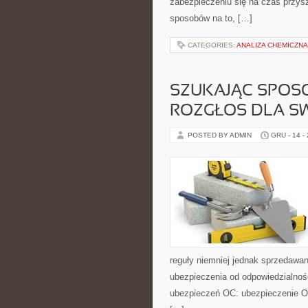
zabezpieczeniu się na czas przysz
sposobów na to, […]
CATEGORIES:
ANALIZA CHEMICZNA
SZUKAJĄC SPOSO
ROZGŁOS DLA SW
POSTED BY ADMIN
GRU - 14 -
reguły niemniej jednak sprzedawa
ubezpieczenia od odpowiedzialnoś
ubezpieczeń OC: ubezpieczenie 