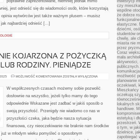
poprawnie zaprezentowane, niemniej jednak mimo
inwestycji in
czy mieszka
niej, jest odnieść się do wiadomości osób, które korzystają
wspólne otoc
że dobrze ro
ie opinia wytwórców jest także ważnym plusem – musisz
funkcjonalne
 jak najbardziej odnieść […]
elastyczne. 
dziećmi, osó
studentów or
NOLOGIE
chwilę, ale 
miasta nie 
przez pryzma
Coraz większ
NIE KOJARZONA Z POŻYCZKĄ
mała archite
aktywności, 
LUB RODZINY. PIENIĄDZE
publicznych.
komunikacja,
możliwość pr
JEST
 2025
MOŻLIWOŚĆ KOMENTOWANIA
ZOSTAŁA WYŁĄCZONA
NIEPOPRAWNIE
planowanie m
KOJARZONA
oczekiwań, k
Z
W współczesnych czasach możemy sobie pozwolić
Mieszkańcy c
POŻYCZKĄ
OD
oczekują szy
dosłownie na wszystko, jeżeli tylko mamy do tego
ZNAJOMYCH,
równocześni
LUB
odpowiednie Wskazane jest zadbać w jakiś sposób o
lokalnych sk
RODZINY.
PIENIĄDZE
handlowe. Mi
swoją przyszłość. Przenigdy nie wiadomo co nas w
kompromise
estetyką i d
przyszłości czeka, jaka będzie nasza sytuacja
przestrzeń.
finansowa, czy nieoczekiwanie nie braknie nam środków
o tym, w jak
dzielnice, ja
ę już w młodym wieku pomyśleć o sposobnym
zapobiegać w