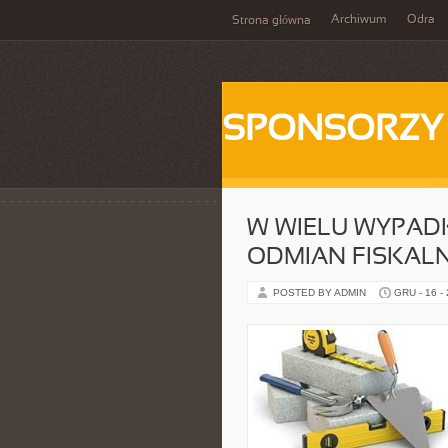
Archiwum
Odra
Strona główna
SPONSORZY
W WIELU WYPAD
ODMIAN FISKAL
POSTED BY ADMIN
GRU - 16 -