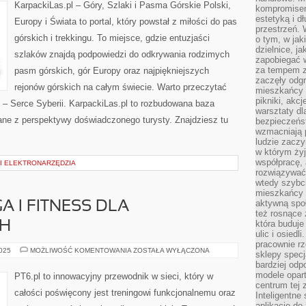
AZJI
KarpackiLas.pl – Góry, Szlaki i Pasma Górskie Polski,
kompromise
estetyką i d
Europy i Świata to portal, który powstał z miłości do pas
przestrzeń.
górskich i trekkingu. To miejsce, gdzie entuzjaści
o tym, w jak
dzielnice, ja
szlaków znajdą podpowiedzi do odkrywania rodzimych
zapobiegać w
za tempem zm
pasm górskich, gór Europy oraz najpiękniejszych
zaczęły odgr
rejonów górskich na całym świecie. Warto przeczytać
mieszkańcy c
pikniki, akcj
taj – Serce Syberii. KarpackiLas.pl to rozbudowana baza
warsztaty dl
ane z perspektywy doświadczonego turysty. Znajdziesz tu
bezpieczeńst
wzmacniają p
ludzie zaczy
w którym żyj
współpracę, 
 I ELEKTRONARZĘDZIA
rozwiązywać
wtedy szybci
mieszkańcy 
aktywną spo
GA I FITNESS DLA
też rosnące 
która buduje
CH
ulic i osiedl
pracownie rz
STRETCHING
2025
MOŻLIWOŚĆ KOMENTOWANIA
ZOSTAŁA WYŁĄCZONA
sklepy specj
I
bardziej od
JOGA
I
modele opar
PT6.pl to innowacyjny przewodnik w sieci, który w
FITNESS
centrum tej 
DLA
całości poświęcony jest treningowi funkcjonalnemu oraz
Inteligentne
POCZĄTKUJĄCYCH
aplikacje do