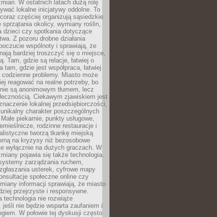
ian. W ostatnich latach dużą rolę
ywać lokalne inicjatywy oddolne. To
oraz częściej organizują sąsiedzkie
e sprzątania okolicy, wymiany roślin,
a dzieci czy spotkania dotyczące
wa. Z pozoru drobne działania
oczucie wspólnoty i sprawiają, że
nają bardziej troszczyć się o miejsce,
ą. Tam, gdzie są relacje, łatwiej o
a tam, gdzie jest współpraca, łatwiej
 codzienne problemy. Miasto może
ej reagować na realne potrzeby, bo
nie są anonimowym tłumem, lecz
łecznością. Ciekawym zjawiskiem jest
znaczenie lokalnej przedsiębiorczości,
 unikalny charakter poszczególnych
i. Małe piekarnie, punkty usługowe,
emieślnicze, rodzinne restauracje i
alistyczne tworzą tkankę miejską
porną na kryzysy niż bezosobowe
te wyłącznie na dużych graczach. W
zmiany pojawia się także technologia.
 systemy zarządzania ruchem,
 zgłaszania usterek, cyfrowe mapy
konsultacje społeczne online czy
miany informacji sprawiają, że miasto
rdziej przejrzyste i responsywne.
 technologia nie rozwiąże
 jeśli nie będzie wsparta zaufaniem i
ogiem. W połowie tej dyskusji często