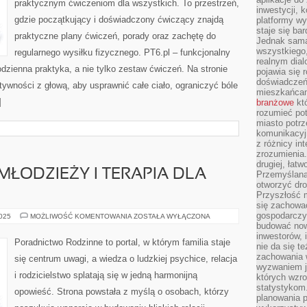
praktycznym ćwiczeniom dla wszystkich. To przestrzeń,
inwestycji, 
gdzie początkujący i doświadczony ćwiczący znajdą
platformy wy
staje się ba
praktyczne plany ćwiczeń, porady oraz zachętę do
Jednak sama
wszystkiego,
regularnego wysiłku fizycznego. PT6.pl – funkcjonalny
realnym dial
codzienna praktyka, a nie tylko zestaw ćwiczeń. Na stronie
pojawia się 
doświadczeń 
ywności z głową, aby usprawnić całe ciało, ograniczyć bóle
mieszkańcam
]
branżowe
któ
rozumieć po
miasto potrz
komunikacyjn
z różnicy in
zrozumienia.
drugiej, łatw
 MŁODZIEŻY I TERAPIA DLA
Przemyślana
otworzyć dro
Przyszłość m
się zachowa
gospodarczym
TERAPIA
2025
MOŻLIWOŚĆ KOMENTOWANIA
ZOSTAŁA WYŁĄCZONA
DZIECI
budować now
I
inwestorów, 
MŁODZIEŻY
Poradnictwo Rodzinne to portal, w którym familia staje
nie da się t
I
TERAPIA
zachowania 
się centrum uwagi, a wiedza o ludzkiej psychice, relacja
DLA
wyzwaniem j
PAR
i rodzicielstwo splatają się w jedną harmonijną
których wzro
statystykom
opowieść. Strona powstała z myślą o osobach, którzy
planowania 