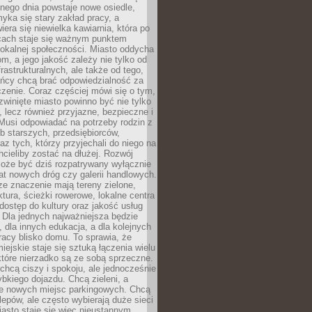
nego dnia powstaje nowe osiedle,
yka się stary zakład pracy, a
iera się niewielka kawiarnia, która po
ącach staje się ważnym punktem
lokalnej społeczności. Miasto oddycha
jom, a jego jakość zależy nie tylko od
frastrukturalnych, ale także od tego,
ńcy chcą brać odpowiedzialność za
zenie. Coraz częściej mówi się o tym,
zwinięte miasto powinno być nie tylko
, lecz również przyjazne, bezpieczne i
Musi odpowiadać na potrzeby rodzin z
b starszych, przedsiębiorców,
az tych, którzy przyjechali do niego na
chcieliby zostać na dłużej. Rozwój
może być dziś rozpatrywany wyłącznie
t nowych dróg czy galerii handlowych.
e znaczenie mają tereny zielone,
ktura, ścieżki rowerowe, lokalne centra
dostęp do kultury oraz jakość usług
 Dla jednych najważniejsza będzie
 dla innych edukacja, a dla kolejnych
acy blisko domu. To sprawia, że
iejskie staje się sztuką łączenia wielu
tóre nierzadko są ze sobą sprzeczne.
hcą ciszy i spokoju, ale jednocześnie
bkiego dojazdu. Chcą zieleni, a
e nowych miejsc parkingowych. Chcą
lepów, ale często wybierają duże sieci
asto staje się więc nieustannym