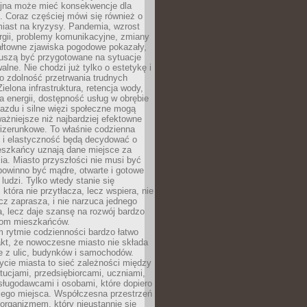
yjna może mieć konsekwencje dla
. Coraz częściej mówi się również o
miast na kryzysy. Pandemia, wzrost
rgii, problemy komunikacyjne, zmiany
ałtowne zjawiska pogodowe pokazały,
uszą być przygotowane na sytuacje
alne. Nie chodzi już tylko o estetykę i
o zdolność przetrwania trudnych
elona infrastruktura, retencja wody,
ła energii, dostępność usług w obrębie
jazdu i silne więzi społeczne mogą
ażniejsze niż najbardziej efektowne
izerunkowe. To właśnie codzienna
 i elastyczność będą decydować o
eszkańcy uznają dane miejsce za
ia. Miasto przyszłości nie musi być
 powinno być mądre, otwarte i gotowe
 ludzi. Tylko wtedy stanie się
 która nie przytłacza, lecz wspiera, nie
cz zaprasza, i nie narzuca jednego
, lecz daje szansę na rozwój bardzo
pom mieszkańców.
 rytmie codzienności bardzo łatwo
akt, że nowoczesne miasto nie składa
e z ulic, budynków i samochodów.
cie miasta to sieć zależności między
ytucjami, przedsiębiorcami, uczniami,
sługodawcami i osobami, które dopiero
jego miejsca. Współczesna przestrzeń
 organizmem, który nieustannie się