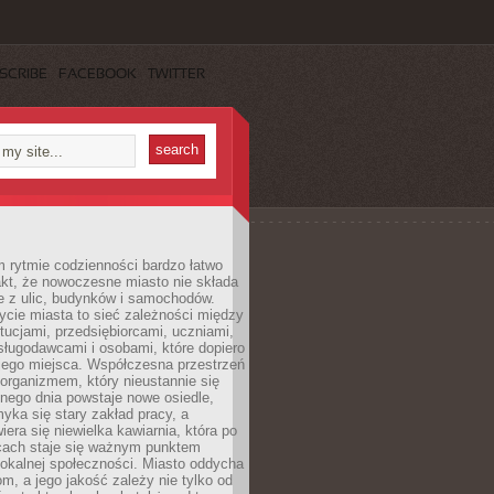
SCRIBE
FACEBOOK
TWITTER
 rytmie codzienności bardzo łatwo
akt, że nowoczesne miasto nie składa
e z ulic, budynków i samochodów.
cie miasta to sieć zależności między
ytucjami, przedsiębiorcami, uczniami,
sługodawcami i osobami, które dopiero
jego miejsca. Współczesna przestrzeń
 organizmem, który nieustannie się
nego dnia powstaje nowe osiedle,
yka się stary zakład pracy, a
iera się niewielka kawiarnia, która po
ącach staje się ważnym punktem
lokalnej społeczności. Miasto oddycha
jom, a jego jakość zależy nie tylko od