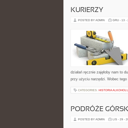
KURIERZY
POSTED BY ADMIN
GRU - 13 -
działań ręcznie zajęłoby nam to du
przy użyciu narzędzi. Wobec tego
CATEGORIES:
HISTORIA ALKOHOL
PODRÓŻE GÓRSKI
POSTED BY ADMIN
LIS - 29 - 