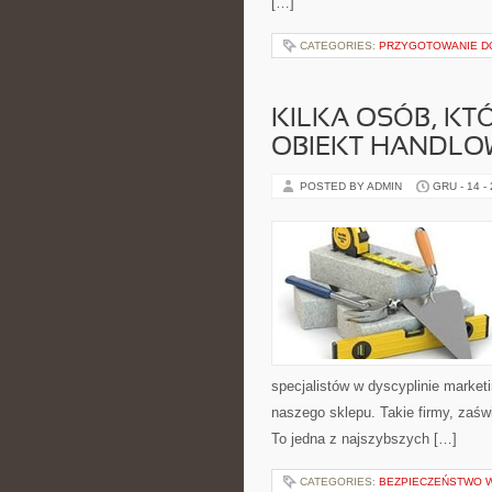
[…]
CATEGORIES:
PRZYGOTOWANIE DO
KILKA OSÓB, KT
OBIEKT HANDLO
POSTED BY ADMIN
GRU - 14 -
specjalistów w dyscyplinie marketi
naszego sklepu. Takie firmy, zaśw
To jedna z najszybszych […]
CATEGORIES:
BEZPIECZEŃSTWO W