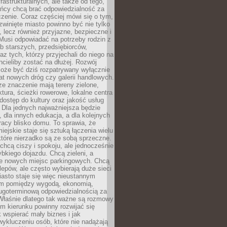
frastrukturalnych, ale także od tego,
ńcy chcą brać odpowiedzialność za
zenie. Coraz częściej mówi się o tym,
zwinięte miasto powinno być nie tylko
, lecz również przyjazne, bezpieczne i
Musi odpowiadać na potrzeby rodzin z
b starszych, przedsiębiorców,
az tych, którzy przyjechali do niego na
chcieliby zostać na dłużej. Rozwój
może być dziś rozpatrywany wyłącznie
t nowych dróg czy galerii handlowych.
e znaczenie mają tereny zielone,
ktura, ścieżki rowerowe, lokalne centra
dostęp do kultury oraz jakość usług
 Dla jednych najważniejsza będzie
 dla innych edukacja, a dla kolejnych
acy blisko domu. To sprawia, że
iejskie staje się sztuką łączenia wielu
tóre nierzadko są ze sobą sprzeczne.
hcą ciszy i spokoju, ale jednocześnie
bkiego dojazdu. Chcą zieleni, a
e nowych miejsc parkingowych. Chcą
lepów, ale często wybierają duże sieci
asto staje się więc nieustannym
m pomiędzy wygodą, ekonomią,
ługoterminową odpowiedzialnością za
 Właśnie dlatego tak ważne są rozmowy
im kierunku powinny rozwijać się
k wspierać mały biznes i jak
ykluczeniu osób, które nie nadążają