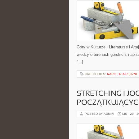
Góry w Kulturze i Literaturze i Ał
wiedzy o terenach górskich, napis
[…]
CATEGORIES:
NARZĘDZIA RĘCZNE
STRETCHING I JO
POCZĄTKUJĄCY
POSTED BY ADMIN
LIS - 29 - 