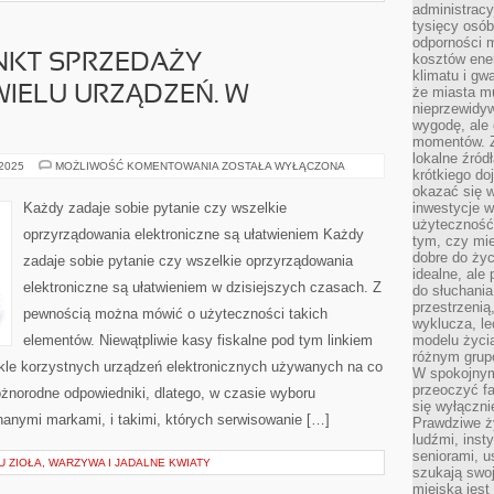
administrac
tysięcy osób
odporności 
kosztów ene
KT SPRZEDAŻY
klimatu i gw
IELU URZĄDZEŃ. W
że miasta m
nieprzewidyw
wygodę, ale 
momentów. Zi
lokalne źród
PROWADZĄC
 2025
MOŻLIWOŚĆ KOMENTOWANIA
ZOSTAŁA WYŁĄCZONA
krótkiego do
PUNKT
SPRZEDAŻY
okazać się w
KORZYSTAMY
Każdy zadaje sobie pytanie czy wszelkie
inwestycje w
Z
użyteczność
WIELU
oprzyrządowania elektroniczne są ułatwieniem Każdy
URZĄDZEŃ.
tym, czy mi
W
dobre do życ
zadaje sobie pytanie czy wszelkie oprzyrządowania
OGÓLNOŚCI
idealne, ale
elektroniczne są ułatwieniem w dzisiejszych czasach. Z
do słuchania
przestrzenią,
pewnością można mówić o użyteczności takich
wyklucza, le
elementów. Niewątpliwie kasy fiskalne pod tym linkiem
modelu życia
różnym gru
ykle korzystnych urządzeń elektronicznych używanych na co
W spokojnym
przeoczyć f
óżnorodne odpowiedniki, dlatego, w czasie wyboru
się wyłączni
nanymi markami, i takimi, których serwisowanie […]
Prawdziwe ży
ludźmi, inst
seniorami, u
 ZIOŁA, WARZYWA I JADALNE KWIATY
szukają swo
miejska jest