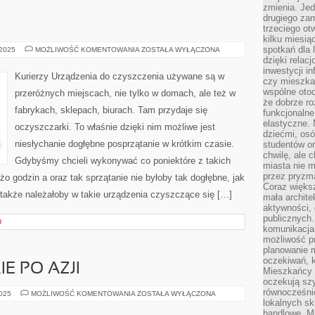
zmienia. Jed
drugiego zam
trzeciego otw
kilku miesi
spotkań dla 
KURIERZY
 2025
MOŻLIWOŚĆ KOMENTOWANIA
ZOSTAŁA WYŁĄCZONA
dzięki relac
inwestycji in
Kurierzy Urządzenia do czyszczenia używane są w
czy mieszka
wspólne otoc
przeróżnych miejscach, nie tylko w domach, ale też w
że dobrze ro
fabrykach, sklepach, biurach. Tam przydaje się
funkcjonalne
elastyczne. 
oczyszczarki. To właśnie dzięki nim możliwe jest
dziećmi, osó
niesłychanie dogłębne posprzątanie w krótkim czasie.
studentów or
chwilę, ale 
Gdybyśmy chcieli wykonywać co poniektóre z takich
miasta nie 
przez pryzma
żo godzin a oraz tak sprzątanie nie byłoby tak dogłębne, jak
Coraz większ
 także należałoby w takie urządzenia czyszczące się […]
mała archite
aktywności, 
publicznych.
U
komunikacja,
możliwość pr
planowanie m
oczekiwań, k
E PO AZJI
Mieszkańcy c
oczekują szy
równocześni
PODRÓŻE
2025
MOŻLIWOŚĆ KOMENTOWANIA
ZOSTAŁA WYŁĄCZONA
GÓRSKIE
lokalnych sk
PO
handlowe. Mi