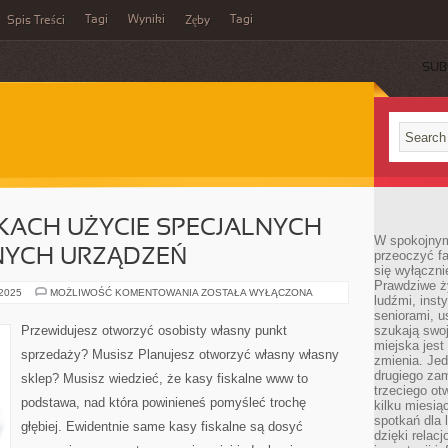
Tagi
Wyniki
Tagi
Spis Treści
Zęby
SUB
KACH UŻYCIE SPECJALNYCH
W spokojnym
NYCH URZĄDZEŃ
przeoczyć f
się wyłączni
Prawdziwe ży
W
 2025
MOŻLIWOŚĆ KOMENTOWANIA
ZOSTAŁA WYŁĄCZONA
ludźmi, inst
WIELU
WYPADKACH
seniorami, u
UŻYCIE
Przewidujesz otworzyć osobisty własny punkt
szukają swo
SPECJALNYCH
miejska jest
ODMIAN
sprzedaży? Musisz Planujesz otworzyć własny własny
FISKALNYCH
zmienia. Jed
URZĄDZEŃ
drugiego zam
sklep? Musisz wiedzieć, że kasy fiskalne www to
trzeciego otw
podstawa, nad która powinieneś pomyśleć trochę
kilku miesi
spotkań dla 
głębiej. Ewidentnie same kasy fiskalne są dosyć
dzięki relac