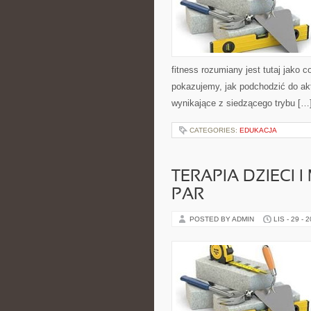
fitness rozumiany jest tutaj jako 
pokazujemy, jak podchodzić do akt
wynikające z siedzącego trybu […
CATEGORIES:
EDUKACJA
TERAPIA DZIECI I
PAR
POSTED BY ADMIN
LIS - 29 - 