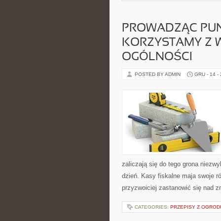
PROWADZĄC PUN
KORZYSTAMY Z W
OGÓLNOŚCI
POSTED BY ADMIN
GRU - 14 -
zaliczają się do tego grona niezw
dzień. Kasy fiskalne maja swoje r
przyzwoiciej zastanowić się nad z
CATEGORIES:
PRZEPISY Z OGRODU