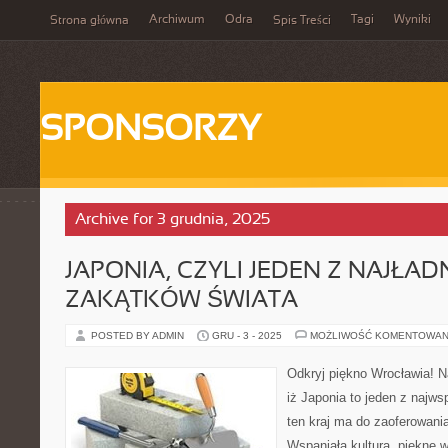
Archiwum
Odra
Tagi
Wyniki
Strona główna
Spis Treści
SPONSORZY
Archive for 3 grudnia, 2025
JAPONIA, CZYLI JEDEN Z NAJŁAD
ZAKĄTKÓW ŚWIATA
POSTED BY ADMIN
GRU - 3 - 2025
MOŻLIWOŚĆ KOMENTOWAN
Odkryj piękno Wrocławia! N
iż Japonia to jeden z najw
ten kraj ma do zaoferowani
Wspaniała kultura, piękne 