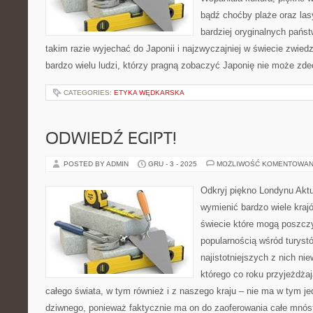
bądź choćby plaże oraz las
bardziej oryginalnych pańs
takim razie wyjechać do Japonii i najzwyczajniej w świecie zwie
bardzo wielu ludzi, którzy pragną zobaczyć Japonię nie może zd
CATEGORIES:
ETYKA WĘDKARSKA
ODWIEDŹ EGIPT!
POSTED BY ADMIN
GRU - 3 - 2025
MOŻLIWOŚĆ KOMENTOWAN
Odkryj piękno Londynu Akt
wymienić bardzo wiele kraj
świecie które mogą poszcz
popularnością wśród turys
najistotniejszych z nich nie
którego co roku przyjeżdżają
całego świata, w tym również i z naszego kraju – nie ma w tym je
dziwnego, ponieważ faktycznie ma on do zaoferowania całe mnós