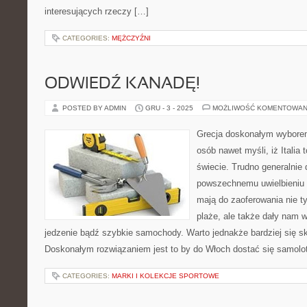
interesujących rzeczy […]
CATEGORIES:
MĘŻCZYŹNI
ODWIEDŹ KANADĘ!
POSTED BY ADMIN
GRU - 3 - 2025
MOŻLIWOŚĆ KOMENTOWAN
Grecja doskonałym wyborem
osób nawet myśli, iż Italia t
świecie. Trudno generalnie 
powszechnemu uwielbieniu
mają do zaoferowania nie ty
plaże, ale także dały nam 
jedzenie bądź szybkie samochody. Warto jednakże bardziej się sku
Doskonałym rozwiązaniem jest to by do Włoch dostać się samolo
CATEGORIES:
MARKI I KOLEKCJE SPORTOWE