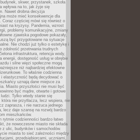
budynek, skwer, przystanek, szkoła
a wpływa na to, jak żyje się
. Nawet drobna decyzja
yjna może mieć konsekwencje dla
. Coraz częściej mówi się również o
miast na kryzysy. Pandemia, wzrost
rgii, problemy komunikacyjne, zmiany
ałtowne zjawiska pogodowe pokazały,
uszą być przygotowane na sytuacje
alne. Nie chodzi już tylko o estetykę i
o zdolność przetrwania trudnych
elona infrastruktura, retencja wody,
ła energii, dostępność usług w obrębie
jazdu i silne więzi społeczne mogą
ażniejsze niż najbardziej efektowne
izerunkowe. To właśnie codzienna
 i elastyczność będą decydować o
eszkańcy uznają dane miejsce za
ia. Miasto przyszłości nie musi być
 powinno być mądre, otwarte i gotowe
 ludzi. Tylko wtedy stanie się
 która nie przytłacza, lecz wspiera, nie
cz zaprasza, i nie narzuca jednego
, lecz daje szansę na rozwój bardzo
pom mieszkańców.
 rytmie codzienności bardzo łatwo
akt, że nowoczesne miasto nie składa
e z ulic, budynków i samochodów.
cie miasta to sieć zależności między
ytucjami, przedsiębiorcami, uczniami,