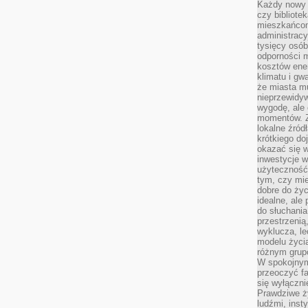
Każdy nowy 
czy bibliotek
mieszkańcom
administrac
tysięcy osób
odporności 
kosztów ene
klimatu i gw
że miasta m
nieprzewidyw
wygodę, ale 
momentów. Zi
lokalne źród
krótkiego do
okazać się w
inwestycje w
użyteczność
tym, czy mi
dobre do życ
idealne, ale
do słuchania
przestrzenią,
wyklucza, le
modelu życia
różnym gru
W spokojnym
przeoczyć f
się wyłączni
Prawdziwe ży
ludźmi, inst