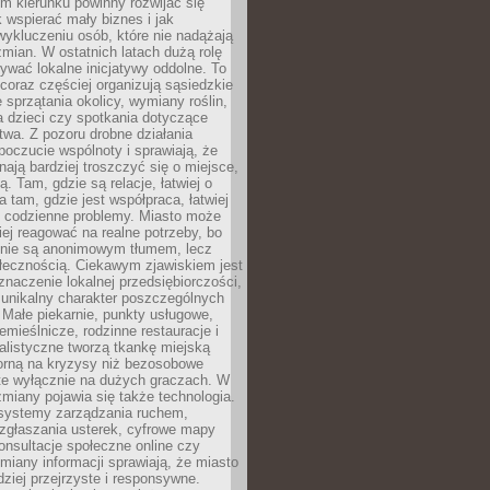
im kierunku powinny rozwijać się
k wspierać mały biznes i jak
ykluczeniu osób, które nie nadążają
ian. W ostatnich latach dużą rolę
ywać lokalne inicjatywy oddolne. To
oraz częściej organizują sąsiedzkie
e sprzątania okolicy, wymiany roślin,
a dzieci czy spotkania dotyczące
wa. Z pozoru drobne działania
oczucie wspólnoty i sprawiają, że
nają bardziej troszczyć się o miejsce,
ą. Tam, gdzie są relacje, łatwiej o
a tam, gdzie jest współpraca, łatwiej
 codzienne problemy. Miasto może
ej reagować na realne potrzeby, bo
nie są anonimowym tłumem, lecz
łecznością. Ciekawym zjawiskiem jest
znaczenie lokalnej przedsiębiorczości,
 unikalny charakter poszczególnych
i. Małe piekarnie, punkty usługowe,
emieślnicze, rodzinne restauracje i
alistyczne tworzą tkankę miejską
porną na kryzysy niż bezosobowe
te wyłącznie na dużych graczach. W
zmiany pojawia się także technologia.
 systemy zarządzania ruchem,
 zgłaszania usterek, cyfrowe mapy
konsultacje społeczne online czy
miany informacji sprawiają, że miasto
rdziej przejrzyste i responsywne.