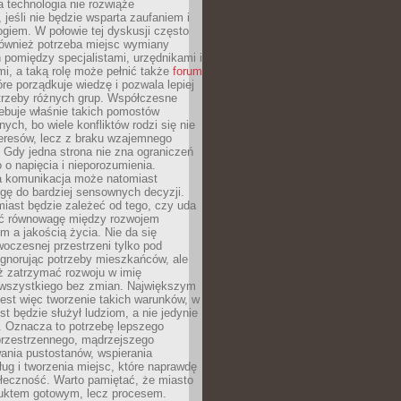
 technologia nie rozwiąże
 jeśli nie będzie wsparta zaufaniem i
ogiem. W połowie tej dyskusji często
również potrzeba miejsc wymiany
pomiędzy specjalistami, urzędnikami i
i, a taką rolę może pełnić także
forum
re porządkuje wiedzę i pozwala lepiej
trzeby różnych grup. Współczesne
ebuje właśnie takich pomostów
ych, bo wiele konfliktów rodzi się nie
teresów, lecz z braku wzajemnego
 Gdy jedna strona nie zna ograniczeń
o o napięcia i nieporozumienia.
 komunikacja może natomiast
gę do bardziej sensownych decyzji.
iast będzie zależeć od tego, czy uda
ć równowagę między rozwojem
 a jakością życia. Nie da się
oczesnej przestrzeni tylko pod
ignorując potrzeby mieszkańców, ale
eż zatrzymać rozwoju w imię
wszystkiego bez zmian. Największym
est więc tworzenie takich warunków, w
st będzie służył ludziom, a nie jedynie
. Oznacza to potrzebę lepszego
przestrzennego, mądrzejszego
ania pustostanów, wspierania
ług i tworzenia miejsc, które naprawdę
ołeczność. Warto pamiętać, że miasto
oduktem gotowym, lecz procesem.