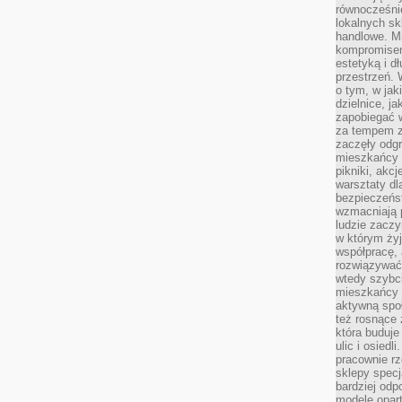
równocześni
lokalnych sk
handlowe. Mi
kompromise
estetyką i d
przestrzeń.
o tym, w jak
dzielnice, ja
zapobiegać w
za tempem zm
zaczęły odgr
mieszkańcy c
pikniki, akcj
warsztaty dl
bezpieczeńst
wzmacniają p
ludzie zaczy
w którym żyj
współpracę, 
rozwiązywać
wtedy szybci
mieszkańcy 
aktywną spo
też rosnące 
która buduje
ulic i osiedl
pracownie rz
sklepy specj
bardziej od
modele opar