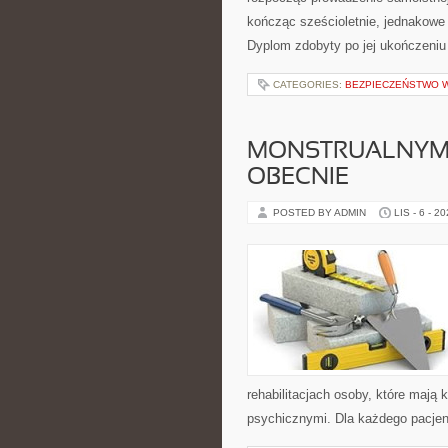
kończąc sześcioletnie, jednakowe
Dyplom zdobyty po jej ukończeniu 
CATEGORIES:
BEZPIECZEŃSTWO 
MONSTRUALNYM 
OBECNIE
POSTED BY ADMIN
LIS - 6 - 2
rehabilitacjach osoby, które mają 
psychicznymi. Dla każdego pacjen