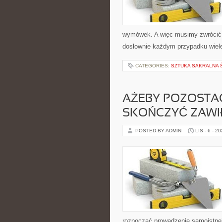
wymówek. A więc musimy zwrócić u
dosłownie każdym przypadku wiel
CATEGORIES:
SZTUKA SAKRALNA 
AŻEBY POZOSTA
SKOŃCZYĆ ZAWI
POSTED BY ADMIN
LIS - 6 - 2
rozpocząć prowadzenie samoistnej