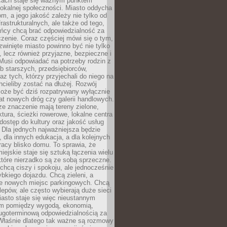
ącach staje się ważnym punktem
lokalnej społeczności. Miasto oddycha
jom, a jego jakość zależy nie tylko od
frastrukturalnych, ale także od tego,
ńcy chcą brać odpowiedzialność za
zenie. Coraz częściej mówi się o tym,
zwinięte miasto powinno być nie tylko
, lecz również przyjazne, bezpieczne i
Musi odpowiadać na potrzeby rodzin z
b starszych, przedsiębiorców,
az tych, którzy przyjechali do niego na
chcieliby zostać na dłużej. Rozwój
może być dziś rozpatrywany wyłącznie
t nowych dróg czy galerii handlowych.
e znaczenie mają tereny zielone,
ktura, ścieżki rowerowe, lokalne centra
dostęp do kultury oraz jakość usług
 Dla jednych najważniejsza będzie
 dla innych edukacja, a dla kolejnych
acy blisko domu. To sprawia, że
iejskie staje się sztuką łączenia wielu
tóre nierzadko są ze sobą sprzeczne.
hcą ciszy i spokoju, ale jednocześnie
bkiego dojazdu. Chcą zieleni, a
e nowych miejsc parkingowych. Chcą
lepów, ale często wybierają duże sieci
asto staje się więc nieustannym
m pomiędzy wygodą, ekonomią,
ługoterminową odpowiedzialnością za
 Właśnie dlatego tak ważne są rozmowy