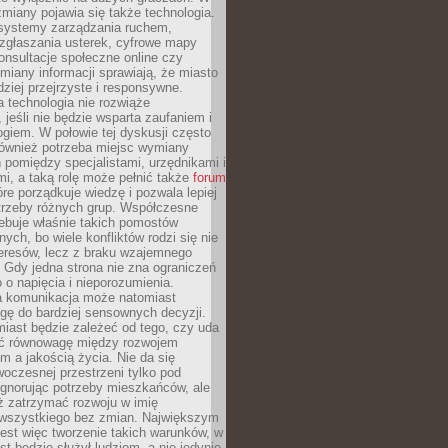
zmiany pojawia się także technologia.
 systemy zarządzania ruchem,
 zgłaszania usterek, cyfrowe mapy
konsultacje społeczne online czy
miany informacji sprawiają, że miasto
rdziej przejrzyste i responsywne.
 technologia nie rozwiąże
 jeśli nie będzie wsparta zaufaniem i
ogiem. W połowie tej dyskusji często
również potrzeba miejsc wymiany
pomiędzy specjalistami, urzędnikami i
i, a taką rolę może pełnić także
forum
re porządkuje wiedzę i pozwala lepiej
trzeby różnych grup. Współczesne
ebuje właśnie takich pomostów
ych, bo wiele konfliktów rodzi się nie
teresów, lecz z braku wzajemnego
 Gdy jedna strona nie zna ograniczeń
o o napięcia i nieporozumienia.
 komunikacja może natomiast
gę do bardziej sensownych decyzji.
iast będzie zależeć od tego, czy uda
ć równowagę między rozwojem
 a jakością życia. Nie da się
oczesnej przestrzeni tylko pod
ignorując potrzeby mieszkańców, ale
eż zatrzymać rozwoju w imię
wszystkiego bez zmian. Największym
est więc tworzenie takich warunków, w
st będzie służył ludziom, a nie jedynie