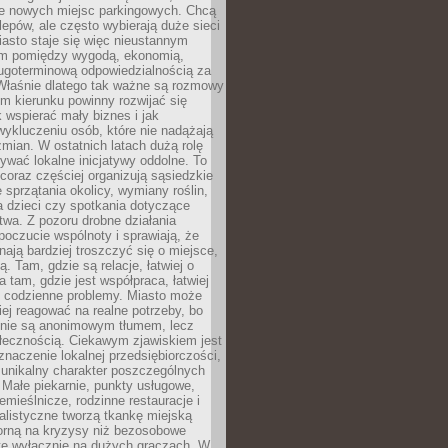
e nowych miejsc parkingowych. Chcą
lepów, ale często wybierają duże sieci
asto staje się więc nieustannym
m pomiędzy wygodą, ekonomią,
ługoterminową odpowiedzialnością za
 Właśnie dlatego tak ważne są rozmowy
im kierunku powinny rozwijać się
k wspierać mały biznes i jak
ykluczeniu osób, które nie nadążają
ian. W ostatnich latach dużą rolę
ywać lokalne inicjatywy oddolne. To
oraz częściej organizują sąsiedzkie
e sprzątania okolicy, wymiany roślin,
a dzieci czy spotkania dotyczące
wa. Z pozoru drobne działania
oczucie wspólnoty i sprawiają, że
nają bardziej troszczyć się o miejsce,
ą. Tam, gdzie są relacje, łatwiej o
a tam, gdzie jest współpraca, łatwiej
 codzienne problemy. Miasto może
ej reagować na realne potrzeby, bo
nie są anonimowym tłumem, lecz
łecznością. Ciekawym zjawiskiem jest
znaczenie lokalnej przedsiębiorczości,
 unikalny charakter poszczególnych
i. Małe piekarnie, punkty usługowe,
emieślnicze, rodzinne restauracje i
alistyczne tworzą tkankę miejską
porną na kryzysy niż bezosobowe
te wyłącznie na dużych graczach. W