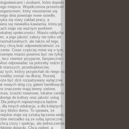
sługodawcami i osobami, które dopiero
jego miejsca. Współczesna przestrzeń
 organizmem, który nieustannie się
nego dnia powstaje nowe osiedle,
yka się stary zakład pracy, a
iera się niewielka kawiarnia, która po
ącach staje się ważnym punktem
lokalnej społeczności. Miasto oddycha
jom, a jego jakość zależy nie tylko od
frastrukturalnych, ale także od tego,
ńcy chcą brać odpowiedzialność za
zenie. Coraz częściej mówi się o tym,
zwinięte miasto powinno być nie tylko
, lecz również przyjazne, bezpieczne i
Musi odpowiadać na potrzeby rodzin z
b starszych, przedsiębiorców,
az tych, którzy przyjechali do niego na
chcieliby zostać na dłużej. Rozwój
może być dziś rozpatrywany wyłącznie
t nowych dróg czy galerii handlowych.
e znaczenie mają tereny zielone,
ktura, ścieżki rowerowe, lokalne centra
dostęp do kultury oraz jakość usług
 Dla jednych najważniejsza będzie
 dla innych edukacja, a dla kolejnych
acy blisko domu. To sprawia, że
iejskie staje się sztuką łączenia wielu
tóre nierzadko są ze sobą sprzeczne.
hcą ciszy i spokoju, ale jednocześnie
bkiego dojazdu. Chcą zieleni, a