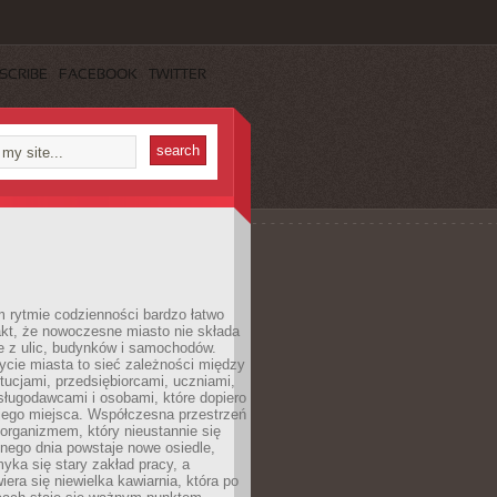
SCRIBE
FACEBOOK
TWITTER
 rytmie codzienności bardzo łatwo
akt, że nowoczesne miasto nie składa
e z ulic, budynków i samochodów.
cie miasta to sieć zależności między
ytucjami, przedsiębiorcami, uczniami,
sługodawcami i osobami, które dopiero
jego miejsca. Współczesna przestrzeń
 organizmem, który nieustannie się
nego dnia powstaje nowe osiedle,
yka się stary zakład pracy, a
iera się niewielka kawiarnia, która po