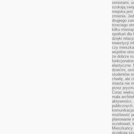
seniorami, u
szukają swo
miejska jest
zmienia. Jed
drugiego zam
trzeciego otw
kilku miesi
spotkań dla 
dzięki relac
inwestycji in
czy mieszka
wspólne otoc
że dobrze ro
funkcjonalne
elastyczne. 
dziećmi, osó
studentów or
chwilę, ale 
miasta nie 
przez pryzma
Coraz większ
mała archite
aktywności, 
publicznych.
komunikacja,
możliwość pr
planowanie m
oczekiwań, k
Mieszkańcy c
oczekują szy