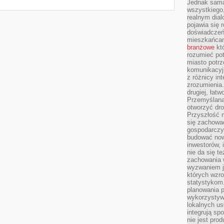
Jednak sama
wszystkiego,
realnym dial
pojawia się 
doświadczeń 
mieszkańcam
branżowe
któ
rozumieć po
miasto potrz
komunikacyjn
z różnicy in
zrozumienia.
drugiej, łatw
Przemyślana
otworzyć dro
Przyszłość m
się zachowa
gospodarczym
budować now
inwestorów, 
nie da się t
zachowania 
wyzwaniem j
których wzro
statystykom
planowania 
wykorzystyw
lokalnych us
integrują sp
nie jest pr