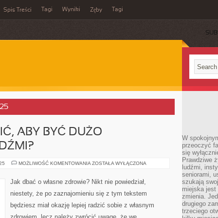
Tagi
Wyniki
Tagi
Spis Treści
Zęby
SUB
025
Ć, ABY BYĆ DUŻO
W spokojnym
DŹMI?
przeoczyć f
się wyłączni
Prawdziwe ży
CO
025
MOŻLIWOŚĆ KOMENTOWANIA
ZOSTAŁA WYŁĄCZONA
ludźmi, inst
MOŻEMY
ROBIĆ,
seniorami, u
ABY
Jak dbać o własne zdrowie? Nikt nie powiedział,
szukają swo
BYĆ
miejska jest
DUŻO
niestety, że po zaznajomieniu się z tym tekstem
ZDROWSZYMI
zmienia. Jed
LUDŹMI?
drugiego zam
będziesz miał okazję lepiej radzić sobie z własnym
trzeciego otw
zdrowiem, lecz należy zwrócić uwagę, że we