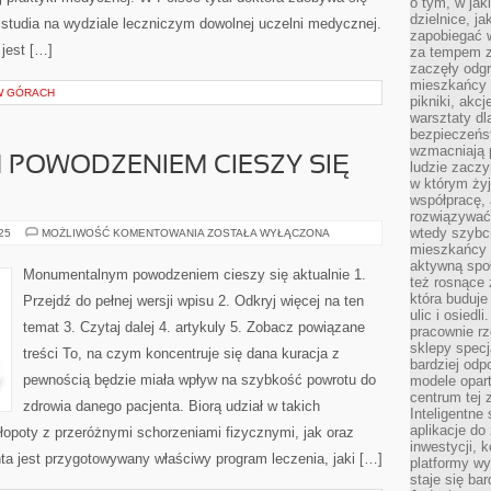
o tym, w jak
dzielnice, ja
 studia na wydziale leczniczym dowolnej uczelni medycznej.
zapobiegać w
jest […]
za tempem zm
zaczęły odgr
mieszkańcy c
W GÓRACH
pikniki, akcj
warsztaty dl
bezpieczeńst
wzmacniają p
POWODZENIEM CIESZY SIĘ
ludzie zaczy
w którym żyj
współpracę, 
rozwiązywać
wtedy szybci
MONSTRUALNYM
025
MOŻLIWOŚĆ KOMENTOWANIA
ZOSTAŁA WYŁĄCZONA
POWODZENIEM
mieszkańcy 
CIESZY
aktywną spo
SIĘ
Monumentalnym powodzeniem cieszy się aktualnie 1.
OBECNIE
też rosnące 
która buduje
Przejdź do pełnej wersji wpisu 2. Odkryj więcej na ten
ulic i osiedl
temat 3. Czytaj dalej 4. artykuly 5. Zobacz powiązane
pracownie rz
sklepy specj
treści To, na czym koncentruje się dana kuracja z
bardziej od
pewnością będzie miała wpływ na szybkość powrotu do
modele opar
centrum tej 
zdrowia danego pacjenta. Biorą udział w takich
Inteligentne
aplikacje do
kłopoty z przeróżnymi schorzeniami fizycznymi, jak oraz
inwestycji, 
ta jest przygotowywany właściwy program leczenia, jaki […]
platformy wy
staje się ba