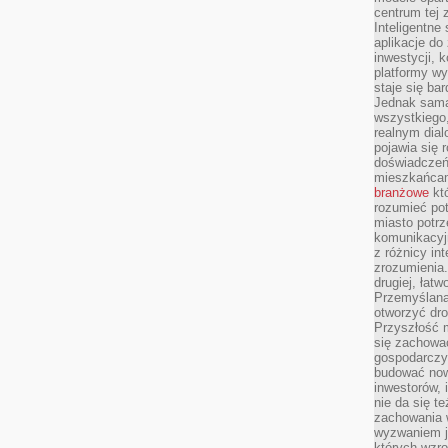
centrum tej 
Inteligentne
aplikacje do
inwestycji, 
platformy wy
staje się ba
Jednak sama
wszystkiego,
realnym dial
pojawia się 
doświadczeń 
mieszkańcam
branżowe
któ
rozumieć po
miasto potrz
komunikacyjn
z różnicy in
zrozumienia.
drugiej, łatw
Przemyślana
otworzyć dro
Przyszłość m
się zachowa
gospodarczym
budować now
inwestorów, 
nie da się t
zachowania 
wyzwaniem j
których wzro