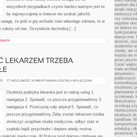
kilku miesi
spotkań dla 
wszystkich przypadkach czymś bardzo ważnym jest to
dzięki relac
by najzwyczajniej w świecie nie szukać jakichś
inwestycji in
czy mieszka
wagę, że jeśli w grę wchodzi stan własnego zdrowia, to w
wspólne otoc
że dobrze ro
e zależy od nas. Oczywiście dochodzą […]
funkcjonalne
elastyczne. 
ŚWIATA
dziećmi, osó
studentów or
chwilę, ale 
miasta nie 
przez pryzma
Ć LEKARZEM TRZEBA
Coraz większ
ŁE
mała archite
aktywności, 
publicznych.
AŻEBY
025
MOŻLIWOŚĆ KOMENTOWANIA
ZOSTAŁA WYŁĄCZONA
komunikacja,
POZOSTAĆ
możliwość pr
LEKARZEM
TRZEBA
planowanie m
Osobista praktyka lekarska jest to rodzaj usług 1.
SKOŃCZYĆ
oczekiwań, k
ZAWIŁE
nawigacja 2. Sprawdź, co jeszcze przygotowaliśmy 3.
Mieszkańcy c
oczekują szy
nawigacja 4. Przeczytaj cały artykuł 5. Sprawdź, co
równocześni
jeszcze przygotowaliśmy Żeby zostać lekarzem trzeba
lokalnych sk
handlowe. Mi
skończyć uciążliwe studia medyczne, odbyć staż w
kompromise
estetyką i d
szpitalu bądź przychodni i dopiero wtedy można
przestrzeń.
 praktyki medycznej. W Polsce tytuł doktora zdobywa się